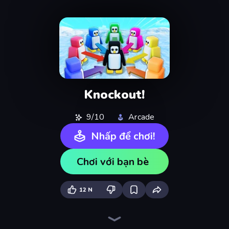
Knockout!
9/10
Arcade
Nhấp để chơi!
Chơi với bạn bè
12 N