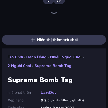
Throw a Lucky Block
Brainrot Arena Online
Stickman Kombat 2D
Fortzone Battle Royale
Bubble Gum Simulator
Ragdoll Throw Challenge
Stickman Rebirth
Obby: +1 to Spaceflight Altitude
Magic Finger 3D
Tank Stars
Smash the Car to Pieces!
Robot Police Iron Panther
Archers Random
Mad Stick
Obby: Ragdoll Boxing
Ninja Hands 2
Silly Walkers
Obby: Crazy Cart
Hiển thị thêm trò chơi
Trò Chơi
Hành Động
Nhiều Người Chơi
»
»
»
2 Người Chơi
Supreme Bomb Tag
»
Supreme Bomb Tag
nhà phát triển
LazyDev
Xếp hạng
9,2
(
dựa trên 6 tháng gần đây
)
Phát hành
tháng 8 năm 2022