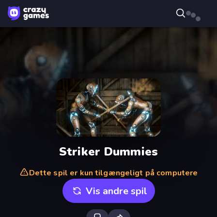
Striker Dummies
Dette spil er kun tilgængeligt på computere
Vis andre spil