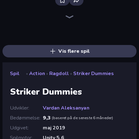
Stickman Clash
Throw a Lucky Block
Puppet Fighter 2 Player
Getaway Shootout
Brainrot Arena Online
Who Dies Last?
War the Knights
Fortzone Battle Royale
Escape Evil Granny!
Dye Hard
Smile Slime
Surf GO Parkour
Steal Beanstalk for Brainrots
Ragdoll Throw Challenge
3D Block Gladiator: Sword Draw
Stickman Rebirth
Archers Random
Lucky Brainrot Blocks Online
Vis flere spil
Spil
Action
Ragdoll
Striker Dummies
»
»
»
Striker Dummies
Udvikler
Vardan Aleksanyan
Bedømmelse
9,3
(
baseret på de seneste 6 måneder
)
Udgivet
maj 2019
Spilmotor
Unity 5.6