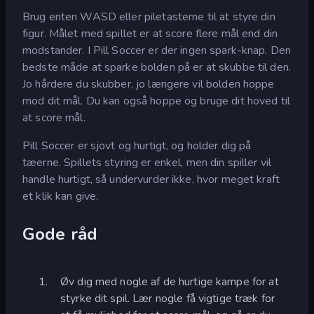
Brug enten WASD eller piletasterne til at styre din
figur. Målet med spillet er at score flere mål end din
modstander. I Pill Soccer er der ingen spark-knap. Den
bedste måde at sparke bolden på er at skubbe til den.
Jo hårdere du skubber, jo længere vil bolden hoppe
mod dit mål. Du kan også hoppe og bruge dit hoved til
at score mål.
Pill Soccer er sjovt og hurtigt, og holder dig på
tæerne. Spillets styring er enkel, men din spiller vil
handle hurtigt, så undervurder ikke, hvor meget kraft
et klik kan give.
Gode råd
Øv dig med nogle af de hurtige kampe for at
styrke dit spil. Lær nogle få vigtige træk for