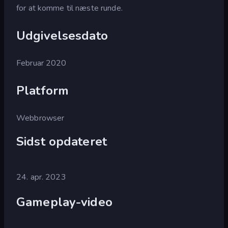
for at komme til næste runde.
Udgivelsesdato
Februar 2020
Platform
Webbrowser
Sidst opdateret
24. apr. 2023
Gameplay-video