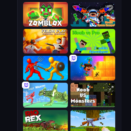
Zomblox
Noob: Space Escape!
Felon Play: Ragdoll Sandbox
Noob vs Pro: Zombie Apocalypse
Epic Sword Battle! Fight in Arena
Merge & Dig!
Silly Walkers
Noob VS Monsters