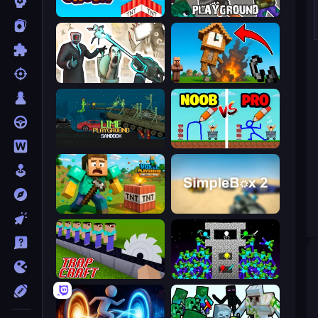
Build and Crush
Playground
Skibidi Toilets: Infection
Noob Fuse
Lime Playground Sandbox
DOP Noob: Draw to Save
Voxel Playground: Ragdoll Noob
SimpleBox 2
Trap Craft
Stick Epic Fighter