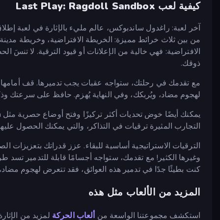
كيفية لعب Last Play: Ragdoll Sandbox
آخر لعبة: راغدول ساندبوكس، عالم مليء بالإثارة في لعبة إطلاق ا
من بين ثلاث خرائط مميزة: الخريطة الافتراضية، وخريطة مدينة 
الافتراضية: فهي خالية من الإعلانات أو قيود الترقية. لا تنس
ذوقك.
مع تقدمك في رحلتك، ستواجه عقبات يجب تدميرها. قف أمامها، وس
لهجوم مضاد، ويُربكك، وفي النهاية يُهزم. حافظ على سرعتك وذكا
التجارب المثيرة ترقيات في التذاكر، والتي يمكنك الحصول عليها 
الترقيات الاستراتيجية أساسية للبقاء. عزز قدراتك بتعزيزات الصحة
وغيرها الكثير! مع تقدمك، ستواجه أجسامًا قابلة للتدمير تسد طر
كنت بطيئًا جدًا في تدمير هذه العوائق، فقد تتعرض لهجوم مضاد،
المزيد من الألعاب مثل هذه
استكشف مجموعتنا الواسعة من
ألعاب الحركة
لمزيد من الإثارة