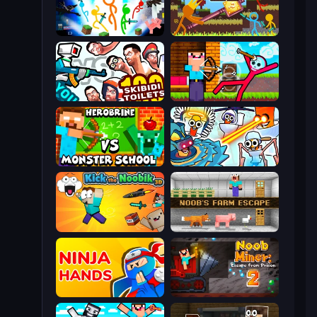
Stickman Epic
Stickman King
You vs 100 Skibidi Toilets
Noob Archer vs Stickman Zombie
Herobrine vs Monster School
Toilets Worms Shooter
Kick the Noobik 3D
Noob's Farm Escape
Ninja Hands
Noob Miner 2: Escape From Prison