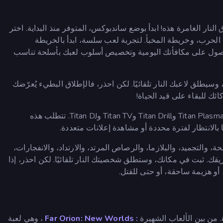
لنار الغامرة هذه! ابدأ بوضع ساندبوكس، المتوفر منذ البداية. اختر
الحرب، وخريطة المخبأ. لتجربة لعب سلسة، ابدأ بالخريطة
َ الحصول على مكافأتك اليومية وتخصيص أسلوب لعبك بأسلحة تناسب
يطلق لاعبك النار تلقائيًا. لكن احذر، فالإطلاق البطيء يُعرّضك
ئك للبقاء على قيد الحياة!
يمكنك أيضًا خوض تحديات أكثر تركيزًا وفتح أوضاع حصرية مثل Titan Plasma وTitan Drill وTitan TV وTitan DJ. تتطلب هذه
بالانتظار لفترة محددة أو مشاهدة إعلانات متعددة.
، والتجميد، والبلازما، والرصاص المرتد، والارتداد، والانفجارات،
يقك. ثبت في مكانك، وستطلق شخصيتك النار تلقائيًا. لكن احذر، إذا
 أو هزيمة ساحقة، أو حتى للقتل.
. من بين الألعاب الشهيرة
: Far Orion: New Worlds
، وهي لعبة