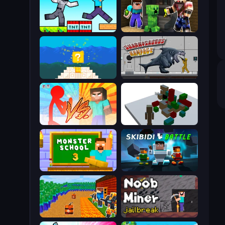
Noob Gigachad: Parkour Tricks Challenge
Noob Trolls Pro
Noob vs Pro 4: Lucky Block
Sharkosaurus Rampage
Red Stickman vs Monster School
Craft Destroy
Monster School 3
Skibidi Battle
Noob Tower Defense
Noob Miner: Escape From Prison