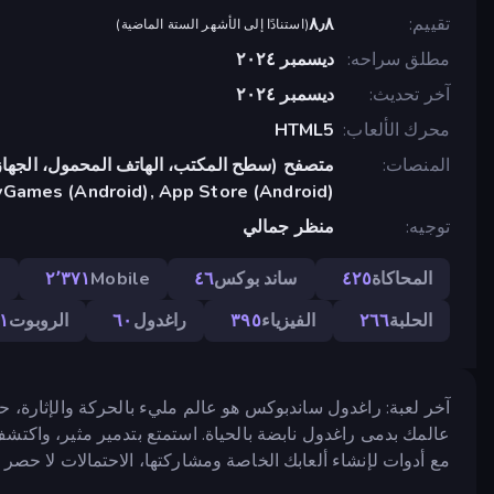
تقييم
٨٫٨
(
استنادًا إلى الأشهر الستة الماضية
)
مطلق سراحه
ديسمبر ٢٠٢٤
آخر تحديث
ديسمبر ٢٠٢٤
محرك الألعاب
HTML5
المنصات
متصفح (سطح المكتب، الهاتف المحمول، الجهاز
yGames (Android), App Store (Android)
توجيه
منظر جمالي
المحاكاة
٤٢٥
ساند بوكس
٤٦
Mobile
٢٬٣٧١
ا
الحلبة
٢٦٦
الفيزياء
٣٩٥
راغدول
٦٠
الروبوت
١
آخر لعبة: راغدول ساندبوكس هو عالم مليء بالحركة والإثارة، حيث 
عالمك بدمى راغدول نابضة بالحياة. استمتع بتدمير مثير، واكتش
مع أدوات لإنشاء ألعابك الخاصة ومشاركتها، الاحتمالات لا حصر ل