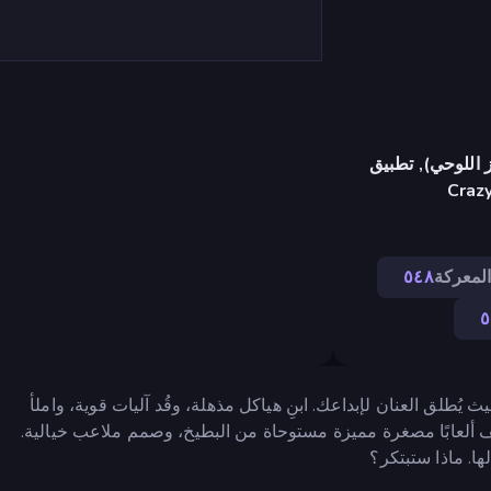
 اللوحي), تطبيق
Craz
لمعركة
٥٤٨
٥
يُطلق العنان لإبداعك. ابنِ هياكل مذهلة، وقُد آليات قوية، واملأ
ف ألعابًا مصغرة مميزة مستوحاة من البطيخ، وصمم ملاعب خيالية.
ها. ماذا ستبتكر؟