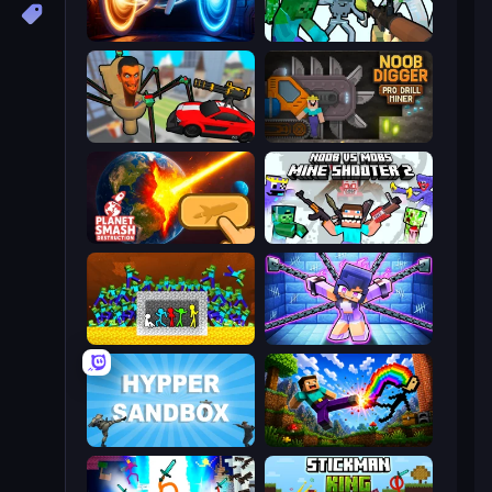
Portal Escape
Mine Shooter: Save Your World
Cars vs Skibidi Toilet
Noob Digger: Pro Drill Miner
Planet Smash Destruction
Mine Shooter 2: Noob vs Mobs
Stick Fighter vs Zombies
Mini Mine
Hypper Sandbox
Noob: Wall Crusher