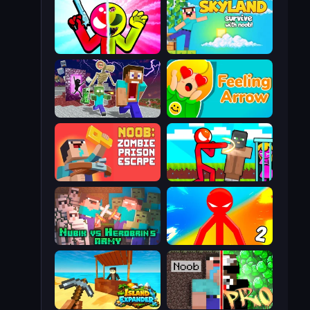
Stickman Zombie vs Stickman Hero
Skyland Survive With Noob!
Monster School Herobrine Siren Head
Feeling Arrow
Noob: Zombie Prison Escape
Stickman vs Villager: Save the Girl
Nubik vs Herobrin's Army
Red Stickman vs Monster School 2
Island Expander
Noob vs Pro: Challenge