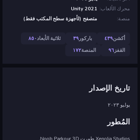
محرك الألعاب
Unity 2021
منصة
متصفح (لأجهزة سطح المكتب فقط)
أكشن
٤٣٩
باركور
٣٩
ثلاثية الأبعاد
٨٥٠
القفز
٩٦
المنصة
١٧٢
تاريخ الإصدار
يوليو ٢٠٢٣
المُطور
Xenolia Studios طورت Noob Parkour 3D.