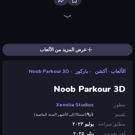
EvoWars.io
Ragdoll Archers
Bloxd.io
Racing Limits
Veck.io
Piece of Cake: Merge and Bake
Screw Out: Bolts and Nuts
Mahjongg Solitaire
Traffic Rider
Designville: Merge & Design
Piles of Mahjong
Words of Wonders
Stickman Clash
Space Waves
Miniblox
Arrow Escape
Fortzone Battle Royale
SkillWarz
عرض المزيد من الألعاب
الألعاب
أكشن
باركور
Noob Parkour 3D
»
»
»
Noob Parkour 3D
مطور
Xenolia Studios
تقييم
٩٫١
(
استنادًا إلى الأشهر الستة الماضية
)
مطلق سراحه
يوليو ٢٠٢٣
آخر تحديث
يناير ٢٠٢٥