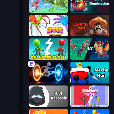
Silly Walkers
Dino Domination
Spider Evolution: Runner Game
Monster Trainer: Catching Game
Balloon Clash
Monster Battle
Portal Escape
Mecha Run
Riot Assassin
Who Dies Last?