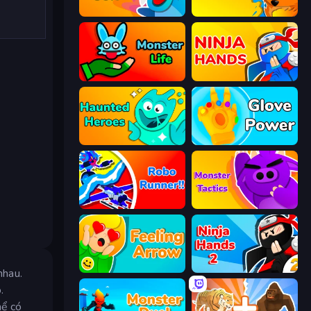
Monster Box
Summoner Master
Monster Life
Ninja Hands
Haunted Heroes
Glove Power
Robo Runner
Monsters Tactics
Feeling Arrow
Ninja Hands 2
nhau.
.
hể có