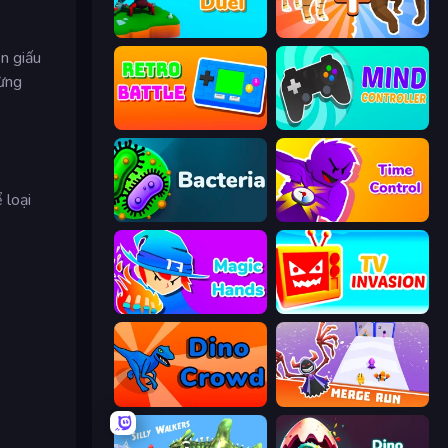
Monster Duel
Animal DNA Run
n giấu
rừng
Retro Battle
Mind Controller
 loại
Bacteria
Time Control!
Magic Hands
TV Invasion
Dino Crowd
Merge Run