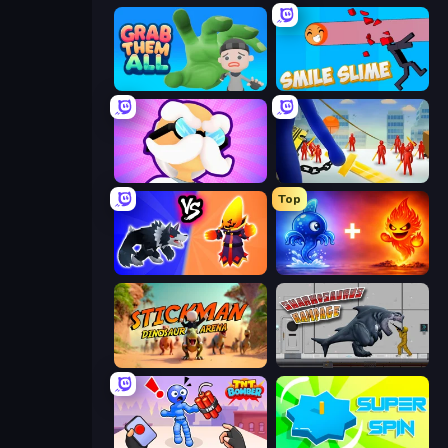
Grab Them All
Smile Slime
Mutant Idle
Slasher
Top
Merge Battle Tactics
Elemental Monsters: Merge
Stickman: Dinosaur Arena
Sharkosaurus Rampage