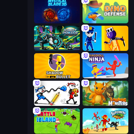
Mystical Blade
Dino Defense
Robot Police Iron Panther
Jailbreak: Hide or Attack!
Shadow Bullet
Ragdoll Ninja: Imposter Hero
Doodle Smash
Looping Monsters
Battle Island
Superhero Race!