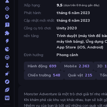
Xếp hạng
9,5
(
dựa trên 6 tháng gần đây
)
Phát hành
tháng 6 năm 2023
Cập nhật mới nhất
tháng 6 năm 2023
Công cụ trò chơi
Unity 2020
nền tảng
Trình duyệt (máy tính để bàn
máy tính bảng), Ứng dụng 
App Store (iOS, Android)
Định hướng
Phong cảnh
Hành động
699
Mobile
2.363
3D
1
Chiến trường
548
Quái vật
215
Tổn
Monster Adventure là một trò chơi giải trí nhẹ nhà
Khi khám phá các khu vực khác nhau, bạn sẽ bắt gặ
Nhiệm vụ của bạn là bắt giữ những con quái vật n