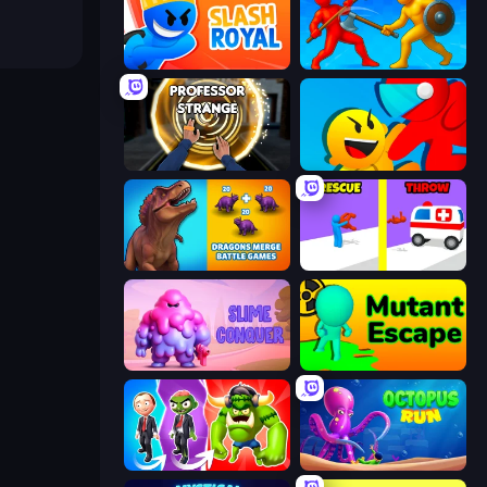
Slash Royal
Epic Sword Battle! Fight in Arena
Professor Strange
Riot Escape
Dragons Merge: Battle Games
Rescue Throw
Slime Conquer: Epic Battles
Mutant Escape
Infection Town of Zombies
OctopusRun