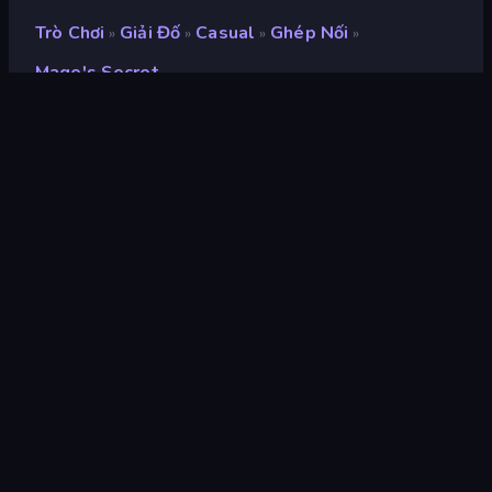
Trò Chơi
Giải Đố
Casual
Ghép Nối
»
»
»
»
Mage's Secret
Mage's Secret
nhà phát triển
Mirra Games
Xếp hạng
9,1
(
dựa trên 6 tháng gần đây
)
Phát hành
tháng 12 năm 2024
Công cụ trò chơi
HTML5
nền tảng
Trình duyệt (máy tính để bàn, điện
thoại di động, máy tính bảng),
Ứng dụng CrazyGames (Android),
App Store (Android)
Định hướng
Phong cảnh