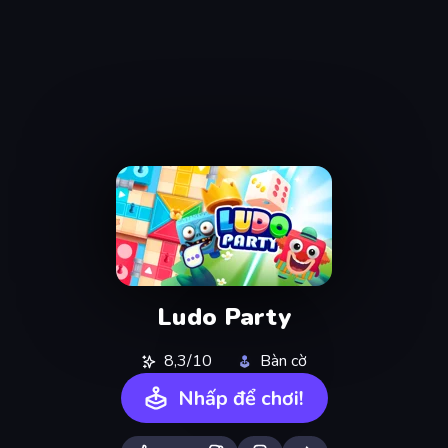
Ludo Party
8,3/10
Bàn cờ
Nhấp để chơi!