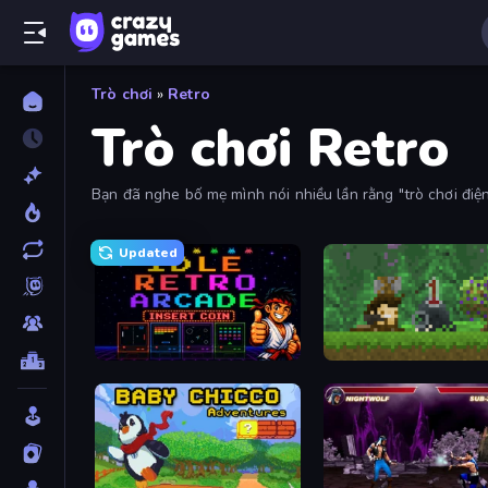
Trò chơi
»
Retro
Trò chơi Retro
Bạn đã nghe bố mẹ mình nói nhiều lần rằng "trò chơi điện
lại cảm giác ngày xưa của bố mẹ mình!
Updated
Idle Retro Arcade
Aground