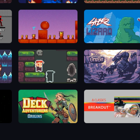
Injustice Gods Among Us
Super Oliver World
Bounce Return
Laser Lizard
A Grim Love Tale
OneBit Adventure
Deck Adventurers - Origins
Atari Breakout