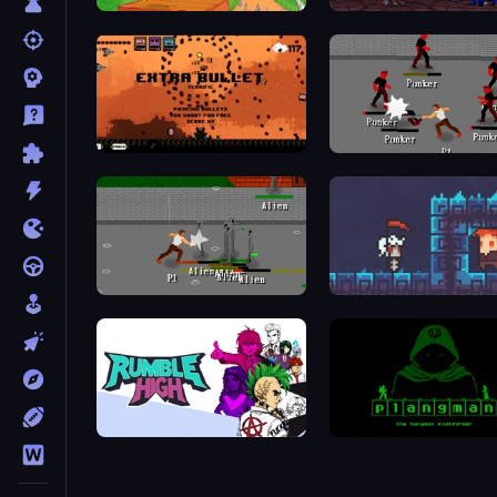
Baby Chicco Adventures
Mortal Kombat Karnage
10 More Bullets
Royal City Clashers 2
Royal City Clashers 3
A Grim Granny
Rumble High
Plangman