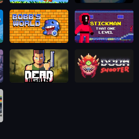
Duck Hunt
Street Fighter 2
Bobb's World
Stickman That One Level
Dead Again
Doomsday Shooter