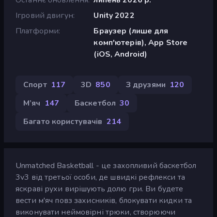
Ігровий двигун
Unity 2022
Платформи
Браузер (лише для
комп'ютерів), App Store
(iOS, Android)
Спорт
117
3D
850
З друзями
120
М’яч
147
Баскетбол
30
Багато користувачів
214
Unmatched Basketball - це захопливий баскетбол
3v3 від третьої особи, де швидкі рефлекси та
яскраві рухи вирішують долю гри. Ви будете
вести м'яч повз захисників, блокувати кидки та
виконувати неймовірні трюки, створюючи