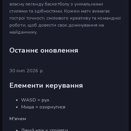
власну легенду баскетболу з унікальними
стилями та здібностями. Кожен матч вимагає
гострої точності, сміливого креативу та командної
роботи, щоб довести своє домінування на
майданчику.
Останнє оновлення
30 лип. 2026 р.
Елементи керування
WASD = рух
Миша = озирнутися
М'ячем
Лівий клік = стріляти