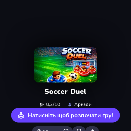
Soccer Duel
8,2/10
Аркади
Натисніть щоб розпочати гру!