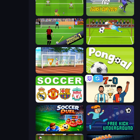
Drop Kick: World Cup
Unmatched Ego
Penalty Shooters
Penalty Superstar
Street Freekick 3D
Pongoal
European Football Quiz
7a0 - World Cup Simulator
Soccer Duel
Free Kick Underground