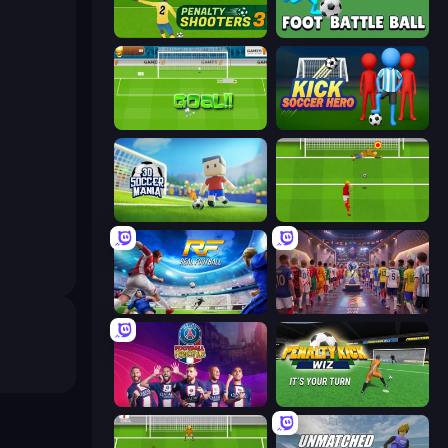
Penalty Shooters 3
Foot Battle Ball
World Cup Penalty
Kick Soccer Hero
3D Soccer Mania
Penalty Shootout: Multi League
Real Football
CG FC 26
PSG Soccer Freestyle
Penalty Kick Wiz