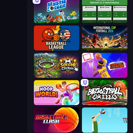
Mystic Soccer
Idle Soccer Manager
Basketball League
International Cup Football 2026
Soccer Clicker
Basketball Superstars
Hoop World 3D
Basketball Skills
Basketball Clash
Street Ball Jam