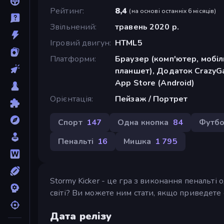
Рейтинг
8,4
(
на основі останніх 6 місяців
)
Звільнений
травень 2020 р.
Ігровий двигун
HTML5
Платформи
Браузер (комп'ютер, мобі
планшет), Додаток CrazyGa
App Store (Android)
Орієнтація
Пейзаж / Портрет
Спорт
147
Одна кнопка
84
Футб
Пенальті
16
Мишка
1 795
Stormy Kicker - це гра з виконання пенальт
світі? Ви можете ним стати, якщо приведете 
Дата релізу