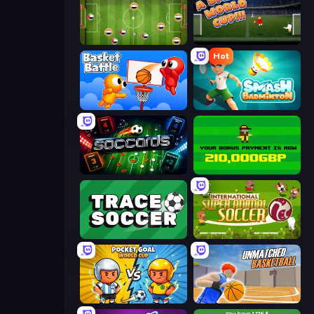
Soccer Challenge
A Small World Cup
Hot
Basket Battle
Smash Badminton
Soccards
Bad Soccer Manager
Tracesoccer
International Super Animal Soccer
Pocket Goal: World Cup
Unmatched Basketball