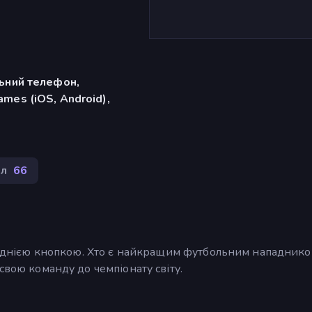
льний телефон,
mes (iOS, Android),
ол
66
і однією кнопкою. Хто є найкращим футбольним нападнико
свою команду до чемпіонату світу.