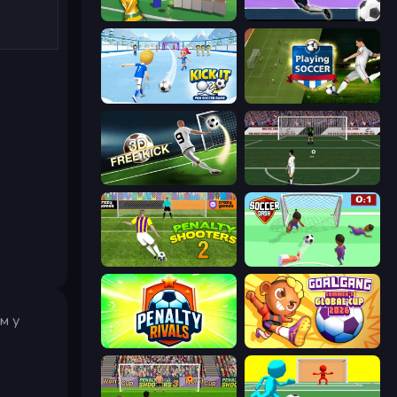
Free Kicks World Cup 2026
Goalkeeper Wiz
Kick It – Fun Soccer Game
Playing Soccer
Free Kick Classic (3D Free Kick)
Bicycle Kick Champ
Penalty Shooters 2
Soccer Dash
м у
Penalty Rivals
Goal Gang