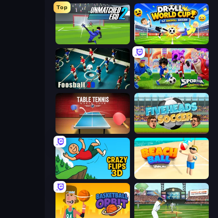
Top
Unmatched Ego 2
Droll World Cup
Foosball 3D
Sportia Football Cup
Table Tennis World Tour
Fiveheads Soccer
Crazy Flips 3D
Beach Ball