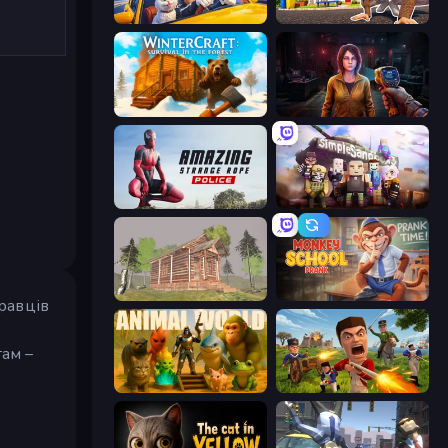
I Am Taxi Prankster Sim
I Am Quadrober!
WinterCraft: Survival in the Forest
Survival Zone Zombie Outbreak
Amazing Strange Rope Police
Simple Sandbox 3
Survive In The Forest
Monkey School Prank
равців
там –
Animal World
Redcoats.io