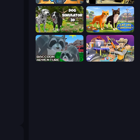
Bank Robbery 2
Hammer 2
Dog Simulator 3D
Cat Life Simulator 3D
Raccoon Adventure: City Simulator 3D
Casino Robbery