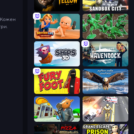
The Cat in Yellow
Sandbox City
. Кожен
гри.
Mother Life Simulator: Prank
Soldiers - Capture and Control!
Ships 3D
Havendock (Pre-Alpha)
Fury Foot
Python Snake Simulator
Bank Robbery 3
Super Crime Steel War Hero