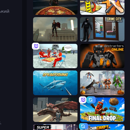
ький
Pizza Anomalies
Grand Escape: Prison
The Superman - Theme is Aliens
Crime City Robbery Thief Games
Alcatraz Prison Escape Plan
Destructors Online
Spearfishing
Flying Bat Robot Car Transform Game
Dragon Vice City
Final Drop
.