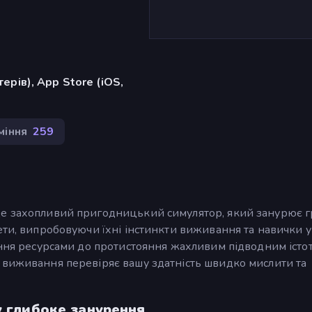
ерів), App Store (iOS,
міння
259
це захопливий пригодницький симулятор, який занурює г
ети, випробовуючи їхні інстинкти виживання та навички у
іння ресурсами до протистояння жахливим підводним істо
 виживання перевіряє вашу здатність швидко мислити та
у глибоке занурення