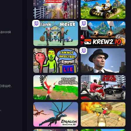
Super Strong Hero
Mechacraft.io
вання
Bank Heist
Krew.io
I Am Not Infected!
Downtown 1930s Mafia
овше.
Parrot Simulator
Grand Action Simulator: New York
,
Dragon Simulator 3D
Wild Animal Zoo City Simulator