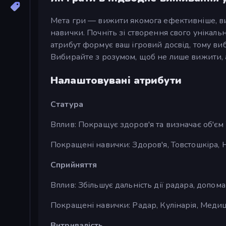
Мета гри — вижити якомога ефективніше, вик
навички. Почніть зі створення свого унікаль
атрибут формує ваш ігровий досвід, тому ви
Вибирайте з розумом, щоб не лише вижити, а
Налаштовувані атрибути
Статура
Вплив: Покращує здоров'я та визначає об'єм 
Покращені навички: Здоров'я, Товстошкіра,
Сприйняття
Вплив: Збільшує дальність дії радара, допома
Покращені навички: Радар, Кулінарія, Меди
Витривалість