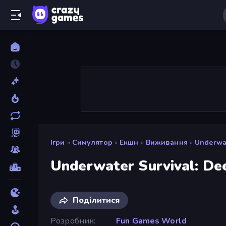
Ігри
»
Симулятор
»
Екшн
»
Виживання
»
Underwat
Underwater Survival: De
Поділитися
Розробник
Fun Games World