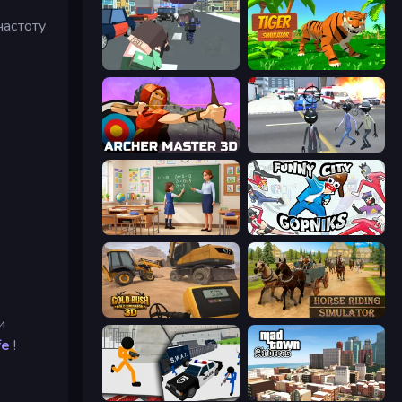
частоту
Pixel Stories 2: Night of Payoff
Tiger Simulator 3D
Archer Master 3D: Castle Defense
Amazing Crime Strange Stickman
High School Teacher Simulator
Funny City: Gopniks
Gold Rush: Gold Simulator 3D
Horse Riding Simulator
и
fe
!
Stickman Prison: Counter Assault
Mad Town Andreas: Mafia Storie