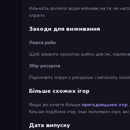
Кількість випитої води впливає на те, як ча
спраги.
Заходи для виживання
Ловля риби
Щоб зловити крихітну рибку для їжі, підплив
Збір ресурсів
Підпливіть поруч з ресурсом і натисніть кноп
Більше схожих ігор
Якщо ви хочете більше
пригодницьких ігор
,
більше подібних ігор. Інші популярні ігри, я
Дата випуску