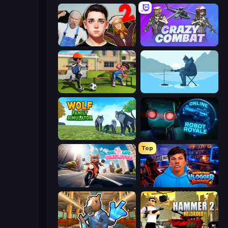
Schoolboy Escape 2
Crazy Combat
The Prank King
Ice Fishing
Wolf Family Simulator
Online Robot Royale
Top
Cat Life Simulator
Escape from Vlogger: Runaway