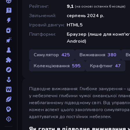
Рейтинг
9,1
(
на основі останніх 6 місяців
)
Звільнений
серпень 2024 р.
Ігровий двигун
HTML5
Платформи
Браузер (лише для комп'ют
Android)
Симулятор
425
Виживання
380
В
Колекціювання
595
Крафтинг
47
Підводне виживання: Глибоке занурення – 
у небезпечні глибини чужої океанської план
невблаганному підводному світі. Від управл
кожен аспект цього захопливого симулятора
адаптуватися до постійних небезпек.
Як грати в підводне виживання 