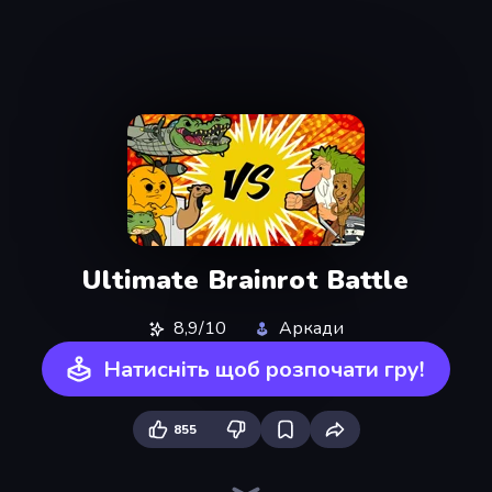
Ultimate Brainrot Battle
8,9/10
Аркади
Натисніть щоб розпочати гру!
855