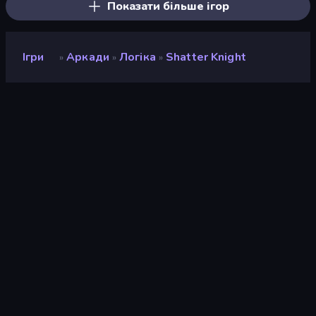
Показати більше ігор
Ігри
Аркади
Логіка
Shatter Knight
»
»
»
Shatter Knight
Розробник
KezArts
Рейтинг
9,3
(
на основі останніх 6 місяців
)
Звільнений
травень 2026 р.
Ігровий двигун
HTML5
Платформи
Браузер (комп'ютер, мобільний
телефон, планшет), Додаток
CrazyGames (iOS, Android)
Орієнтація
Пейзаж / Портрет