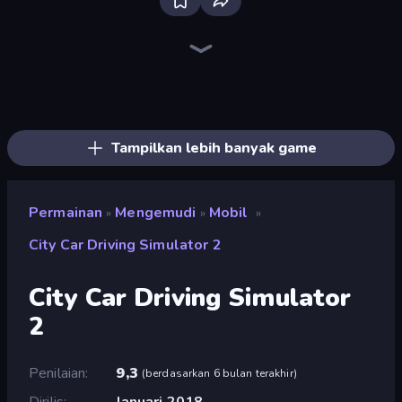
Racing Limits
Real Car Driving
Ramp Car VS Police: CHASE
Crazy Plane Landing
Free Rally: Pripyat
Madness Cars Destroy
Plane Chase
The Cargo
Drive Quest
Deadly Descent
City Car Driving Simulator: Ultimate 2
Drive Taxi
Hustle & Drift in ZIL
Real Drift World
Hill Masters
Just Park It 12
Mad Pursuit
Traffic Rider
Tampilkan lebih banyak game
Permainan
Mengemudi
Mobil
»
»
»
City Car Driving Simulator 2
City Car Driving Simulator
2
Penilaian
9,3
(
berdasarkan 6 bulan terakhir
)
Dirilis
Januari 2018