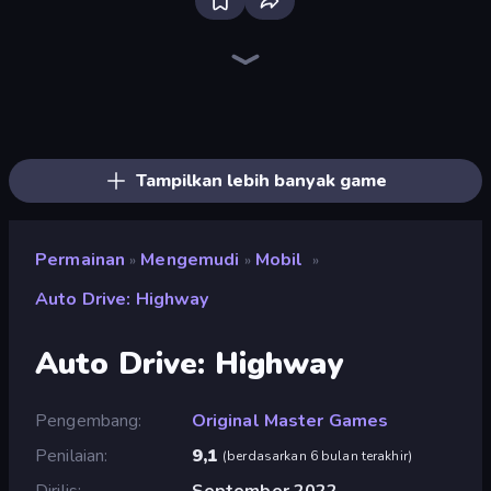
Bloxd.io
Ragdoll Archers
EvoWars.io
Veck.io
Piece of Cake: Merge and Bake
Racing Limits
Traffic Rider
Mahjongg Solitaire
Screw Out: Bolts and Nuts
Words of Wonders
Piles of Mahjong
Designville: Merge & Design
Miniblox
Space Waves
Stickman Clash
SkillWarz
Fortzone Battle Royale
Arrow Escape
Tampilkan lebih banyak game
Permainan
Mengemudi
Mobil
»
»
»
Auto Drive: Highway
Auto Drive: Highway
Pengembang
Original Master Games
Penilaian
9,1
(
berdasarkan 6 bulan terakhir
)
Dirilis
September 2022