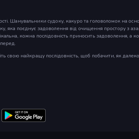
ості. Шанувальники судоку, какуро та головоломок на осно
ку, яка поєднує задоволення від очищення простору з аз
нікальна, кожна послідовність приносить задоволення, а к
вперед.
ріть свою найкращу послідовність, щоб побачити, як далек