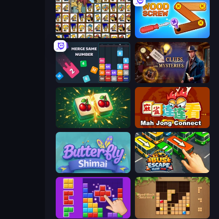
Tiles of the Simpsons
Wood Screw: Bolts Puzzle
Drop & Merge the Numbers
Hidden Object: Clues and Mysteries
Mahjong Puzzle: Tile Match
Mahjong Connect (Legacy)
Butterfly Shimai
Bus Escape: Clear Jam
BlockBuster Puzzle
Wood Block Journey