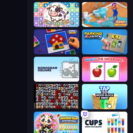
Find The Cow
Open House
Screw Sorting
Parking Jam
Nonogram Square
What's The Difference?
War Mahjong
Tap 3D Wood Block Away