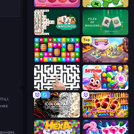
Piece of Cake: Merge and Bake
Screw Out: Bolts and Nuts
Mahjongg Solitaire
Piles of Mahjong
Top
Tap Away Story
Mergest Kingdom
Arrow Escape: Puzzle
Skydom
тці,
ьняє
Color Tap: Coloring by Numbers
Goods Triple Match 3D
анням.