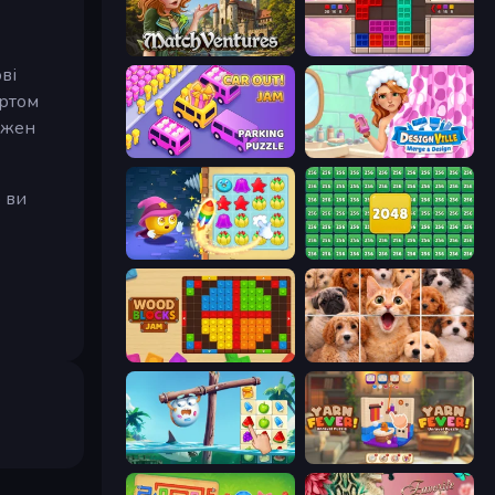
MatchVentures
Color Cube Puzzle
ві
артом
ожен
Car OUT! Jam Parking Puzzle
Designville: Merge & Design
о ви
Candy Riddles
2048 Merge Blocks
Wood Blocks Jam
Jigpic Solitaire
Sugar Heroes
Yarn Fever! Unravel Puzzle