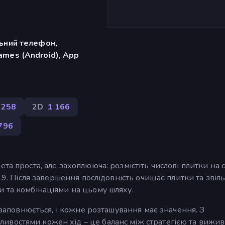
льний телефон,
ames (Android), App
258
2D
1 166
796
а проста, але захоплююча: розмістіть числові плитки на сі
о 9. Після завершення послідовність очищає плитки та звіл
и та комбінаціями на цьому шляху.
о заповнюється, і кожне розташування має значення. З
востями кожен хід – це баланс між стратегією та вижив