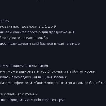
сітку
овані послідовності від 1 до 9
чи вам очки та простір для продовження
б запускати потужні комбо
об підвищувати свій бал все вище та вище
вним упорядкуванням чисел
ення може відкривати або блокувати майбутні кроки
нцюжок проходження вищими балами
льними ефектами, м'яким зворотним зв'язком та без обм
зі складних ситуацій
 що підходить для всіх вікових груп