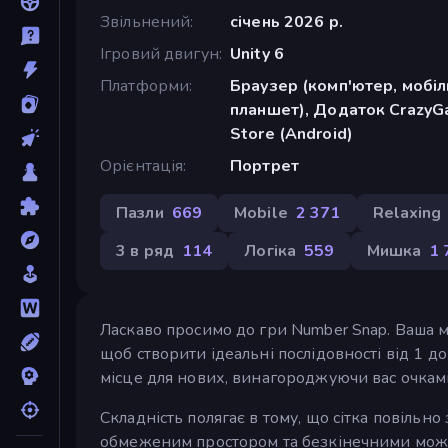
Звільнений
січень 2026 р.
Ігровий двигун
Unity 6
Платформи
Браузер (комп'ютер, мобі
планшет), Додаток CrazyG
Store (Android)
Орієнтація
Портрет
Пазли
669
Mobile
2 371
Relaxing
3 в ряд
114
Логіка
559
Мишка
1 
Ласкаво просимо до гри Number Snap. Ваша мет
щоб створити ідеальні послідовності від 1 д
місце для нових, винагороджуючи вас очкам
Складність полягає в тому, що сітка повільн
обмеженим простором та безкінечними можли