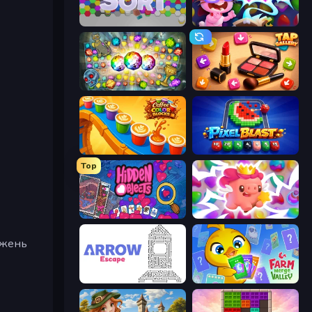
Hexa Sort
Skydom: Reforged
Forgotten Treasure 2
Tap Gallery
Coffee Color Blocks
Pixel Blast
Top
Hidden Objects
Match Arena
ежень
Arrow Escape
Farm Merge Valley