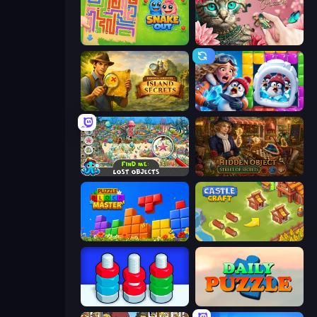
Snake Out: Maze Escape
Favorite Puzzles
Hidden Objects: Island Secrets
Captain Blast
Find Me: Lost Objects
Hidden Object: Street Of Secrets
Puzzle Block Master
Castle Craft
Nuts Puzzle: Sort By Color
Daily Puzzle