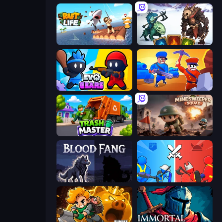
Raft Life
Dark Stones: Card Battle RPG
Evo Gears
Craft and Battle
Trash Master
Minesweeper Squad
Blood Fang
State Wars: Conquer Them All