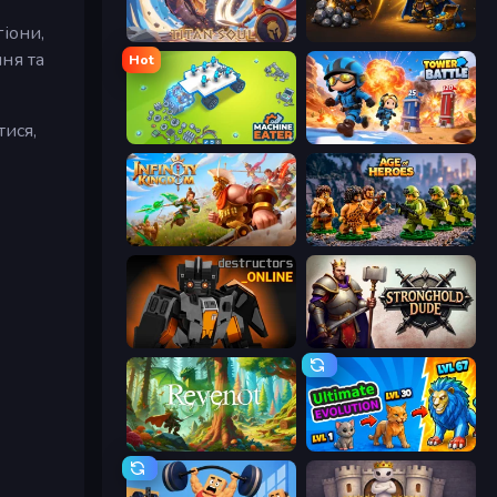
іони,
Titan Soul: Action RPG
Gothic Story RPG
ня та
Hot
тися,
Machine Eater
Tower Battle
Infinity Kingdom
Age of Heroes
Destructors Online
Stronghold Dude
Revenot
Ultimate Evolution