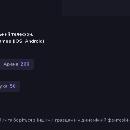
льний телефон,
mes (iOS, Android)
Арена
266
лука
50
ич та боріться з іншими гравцями у динамічній фентезій