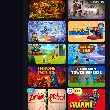
Hivebound
Overtitans: Destroyers of Worlds
Frost Land - Snow Survival
Human Resistance
Age Of Arms
Eat & Grow Fish
Throne Tactics
Stickman Tower Defense Idle 3D
Top
Zombie Protocol
Gridpunk - 3v3 Battle Royale