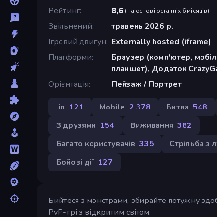
Рейтинг
8,6
(
на основі останніх 6 місяців
)
Звільнений
травень 2026 р.
Ігровий двигун
Externally hosted (iframe)
Платформи
Браузер (комп'ютер, мобі
планшет), Додаток CrazyGa
Орієнтація
Пейзаж / Портрет
.io
121
Mobile
2 378
Битва
548
З друзями
154
Виживання
382
Багато користувачів
335
Стрільба з 
Бойові дії
127
Бийтеся з монстрами, збирайте потужну здоб
PvP-грі з відкритим світом.