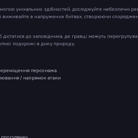
огою унікальних здібностей, досліджуйте небезпечні рег
, і виживайте в напружених битвах, створюючи споряджен
 дістатися до заповідника, де гравці можуть перегрупува
тупної подорожі в дику природу.
 = Переміщення персонажа
лювання / напрямок атаки
у прогулянку