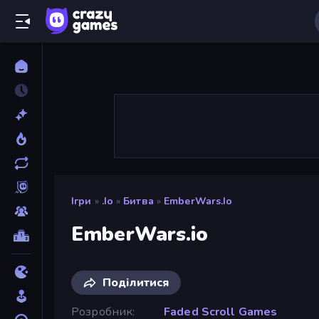
Ігри
»
.io
»
Битва
»
EmberWars.io
EmberWars.io
Поділитися
Розробник
Faded Scroll Games