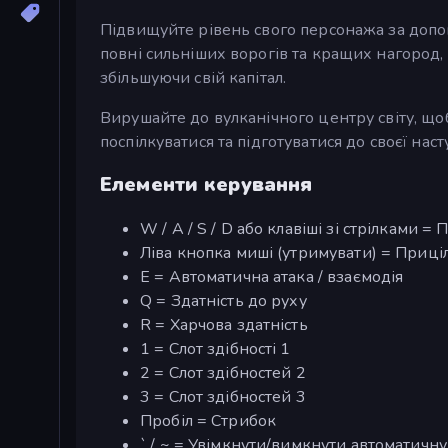
Підвищуйте рівень свого персонажа за допом
повні сильніших ворогів та кращих нагород
збільшуючи свій капітал.
Вирушайте до вулканічного центру світу, щоб
поспілкуватися та підготуватися до своєї нас
Елементи керування
W / A / S / D або клавіші зі стрілками
Ліва кнопка миші (утримувати) = Приці
E = Автоматична атака / взаємодія
Q = Здатність до руху
R = Харчова здатність
1 = Слот здібності 1
2 = Слот здібностей 2
3 = Слот здібностей 3
Пробіл = Стрибок
` / ~ = Увімкнути/вимкнути автоматичн