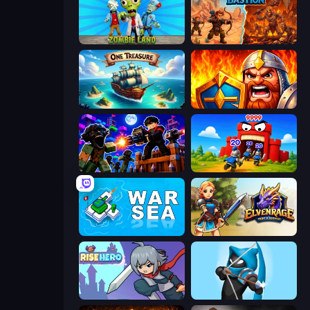
Zombie Land
Last Bastion
One Treasure
WarLink: Crown & Clash
Base Obby: Zombie Defense
TimeWarriors
War Sea
Elvenrage
Rise Hero
Wild Archer: Castle Defense