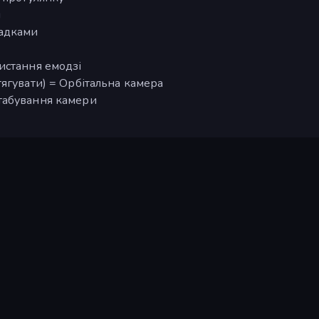
и
ладками
истання емодзі
ягувати) = Орбітальна камера
табування камери