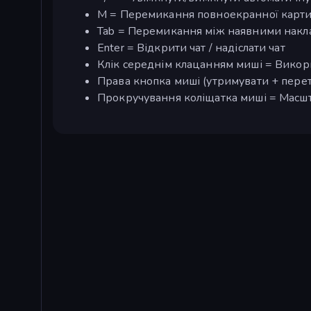
M = Перемикання повноекранної карт
Tab = Перемикання між наявними нак
Enter = Відкрити чат / надіслати чат
Клік середнім клацанням миші = Викор
Права кнопка миші (утримувати + перет
Прокручування коліщатка миші = Масш