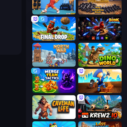
Gym Boss
Ant Kingdom Rush
Final Drop
Bonk Survivor: Roguelike
North War
Dino World
Merge Team Tactics
Captains Idle
Caveman Life
Krew.io