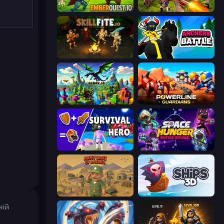
EmberQuest.io
Redcoats.io
Skillfite.io
Archers Battle
Cubox.io
Powerline Guardians
Survival Hero: Merge RPG
Space Hunger: Battle Royale
Army Base Of America
Ships 3D
ній