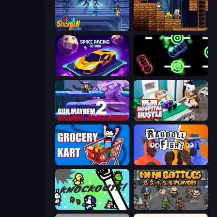
Stickman Clash
Miners' Adventure
Space Racing 3D: Void
Glowit - Two Players
Gun Mayhem 2
Hospital Hustle
Grocery Kart
Ragdoll Fight
KNOCKOUTS!
MiniBattles