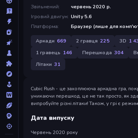
Звільнений
червень 2020 р.
Ігровий двигун
Unity 5.6
Платформа
Браузер (лише для комп'ю
Аркади
669
2 гравця
225
3D
1 4
1 гравець
146
Перешкода
304
В
Літаки
31
Cubic Rush - це захоплююча аркадна гра, по
уникаючи перешкод, це не так просто, як зда
випробуйте різні літаки! Також, у грі є режим
Дата випуску
Червень 2020 року