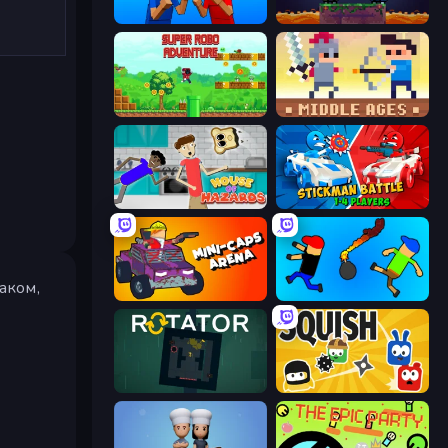
Puppet Fighter 2 Player
Duo
Super Robo - Adventure
Castle Wars: Middle Ages
House of Hazards
Stickman battle 1-4 Players
аком,
Mini-Caps: Arena
Mini-Caps: Bombs
Rotator
Squish