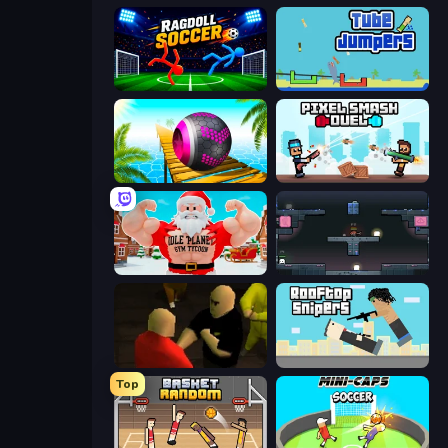
Ragdoll Soccer 2 Players
Tube Jumpers
Rolling Balls Sea Race
Pixel Smash Duel
Idle Planet: Gym Tycoon
Arena
Kuja
Rooftop Snipers
Top