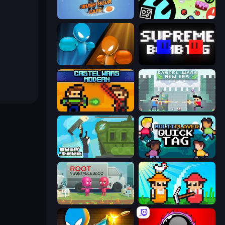
Rush Hour Cafe
The Epic Party
Drunken Boxing
Supreme Bomb Tag
Castle Wars: Modern
Castle Wars: New Era
Getaway Shootout
Multiplayer Quick Tag
Root Vegetables & Co
Farmer Challenge Party