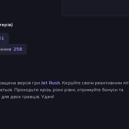
терів)
31
міння
258
кращена версія гри
Jet Rush
. Керуйте своїм реактивним літ
ється. Проходьте крізь різні рівні, отримуйте бонуси та
 для двох гравців. Удачі!