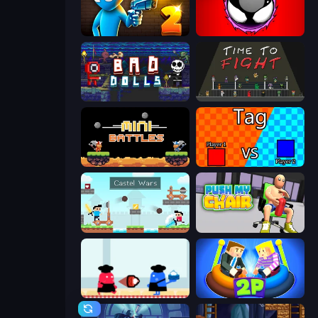
Drunken Duel 2
Splatmans
Bad Dolls
Time to Fight
12 MiniBattles
2 Player Tag
Castle Wars
Push My Chair
Clash of Cakes
Ragdoll Arena 2 Player