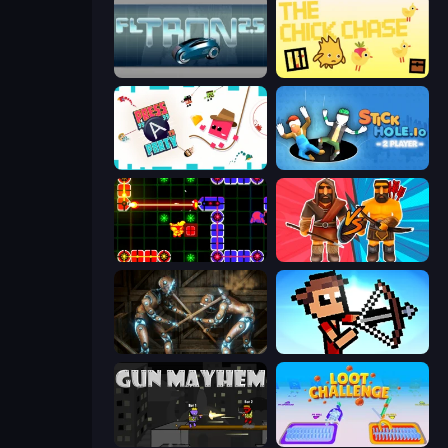
FL Tron
The Chick Chase
Press A to Party
Stickhole.io
LazerGrrl
Medieval Battle 2P
Striker Dummies
Stick Archers Battle
Gun Mayhem
Loot Challenge