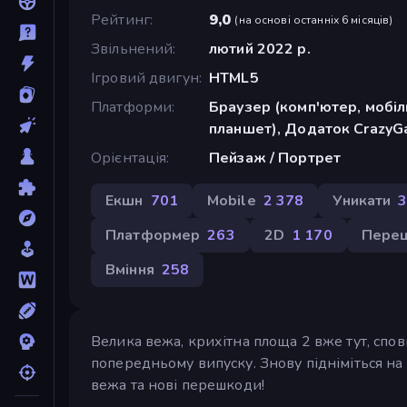
Рейтинг
9,0
(
на основі останніх 6 місяців
)
Звільнений
лютий 2022 р.
Ігровий двигун
HTML5
Платформи
Браузер (комп'ютер, мобі
планшет), Додаток CrazyGa
Орієнтація
Пейзаж / Портрет
Екшн
701
Mobile
2 378
Уникати
Платформер
263
2D
1 170
Пере
Вміння
258
Велика вежа, крихітна площа 2 вже тут, спов
попередньому випуску. Знову підніміться на
вежа та нові перешкоди!