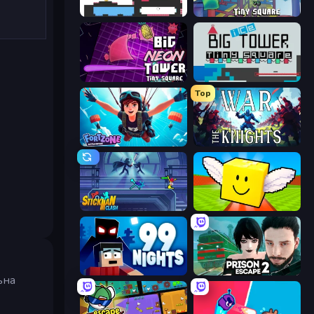
Big Tower Tiny Square
Big FLAPPY Tower Tiny Square
Big NEON Tower Tiny Square
Big ICE Tower Tiny Square
Top
Fortzone Battle Royale
War the Knights
Stickman Clash
Lucky Brainrot Blocks Online
99 Nights (Bloxd.io)
Prison Escape 2
ьна