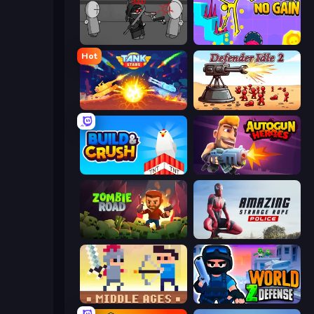
Madness Project Nexus
No Pain No Gain - Ragdoll Sandbox
Hot
Tank Stars
Defender Idle 2
Build and Crush
Autogun Heroes
Zombie Road
Amazing Strange Rope Police
Castle Wars: Middle Ages
World Z Defense - Zombie Defense