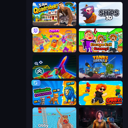
I Am Quadrober!
Ships 3D
Crazy Guys
Escape Evil Granny!
Surf GO Parkour
Tanks Arena io: Craft & Combat
Ultimate Evolution
Obby: Mini-Games