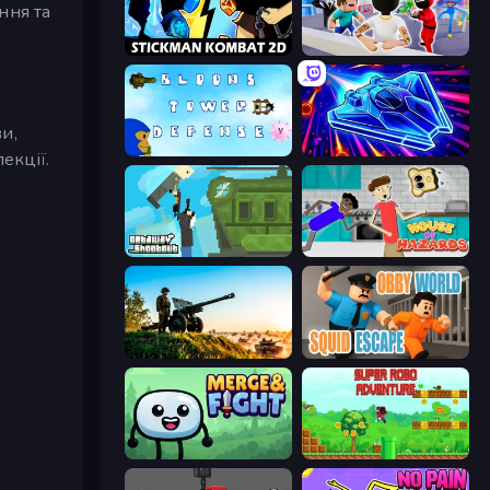
ння та
Stickman Kombat 2D
Mr. Dude: Online Multiverse Challenge
ви,
Bloons Tower Defense 3
Stellar Swarm
екції.
Getaway Shootout
House of Hazards
Artillery Vs Tanks
Obby World: Squid Escape
Merge & Fight
Super Robo - Adventure