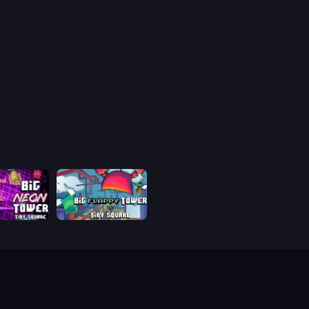
Big NEON Tower Tiny Square
Big FLAPPY Tower Tiny Square