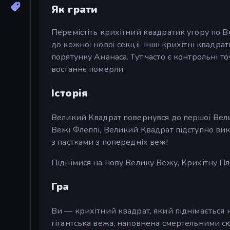
Як грати
Перемістіть крихітний квадратик угору по В
до кожної нової секції. Інші крихітні квадр
порятунку Ананаса. Тут часто є контрольні то
востаннє померли.
Історія
Великий Квадрат повернувся до першої Велик
Вежі Флеппі, Великий Квадрат підступно викр
з пастками з попередніх веж!
Піднімися на нову Велику Вежу, Крихітну П
Гра
Ви — крихітний квадрат, який піднімається н
гігантська вежа, наповнена смертельними с