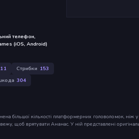
льний телефон,
mes (iOS, Android)
311
Стрибки
153
шкода
304
нена більшої кількості платформерних головоломок, ніж у
 вежу, щоб врятувати Ананас. У ній представлені оригінал