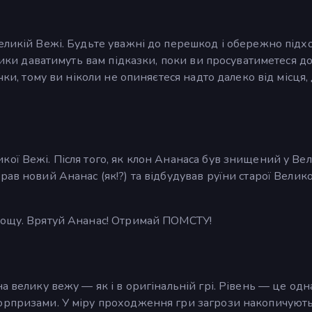
еликій Вежі. Будьте уважні до перешкод і обережно підх
атики даватимуть вам підказки, поки ви просуватиметеся д
чки, тому ви ніколи не опиняєтеся надто далеко від місця,
ої Вежі. Після того, як клон Ананаса був знищений у Ве
ав новий Ананас (як!?) та відбудував руїни старої Велико
лощу. Врятуй Ананас! Отримай ПОМСТУ!
а велику вежу — як і в оригінальній грі. Рівень — це одн
юрпризами. У міру проходження гри загрози накопичуютьс