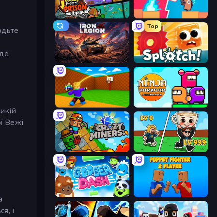
Escape From Prison Multiplayer
Boom Slingers ReBoom
Top
одьте
о
 де
Iron Legion
Splotch!
Throw a Lucky Block
Ninja Parkour Multiplayer
ликій
ї Вежі
Crazy Miners
Brainrot Arena Online
Goober Dash
Puppet Fighter 2 Player
а
я, і