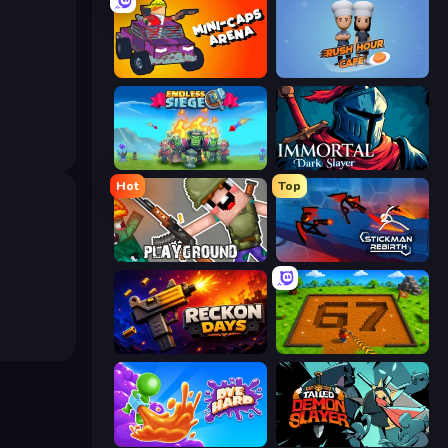
Mini-Caps: Arena
Rush Hour Cafe
Endless Siege
Immortal: Dark Slayer
Hot
Top
Playground
Stickman Rebirth
Reckon Days
Obby: Dig Brainrots
Dye Hard
Tailed Demon Slayer