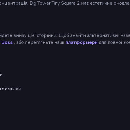
концентрація. Big Tower Tiny Square 2 має естетичне оновле
найдете внизу цієї сторінки. Щоб знайти альтернативні наз
t Boss
, або перегляньте наші
платформери
для повної кол
ти
 геймплей