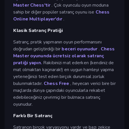
Master Chess'tir
. Çok oyunculu oyun moduna
sahip bir diğer popüler satranç oyunu ise
Chess
Online Multiplayer'dır
.
Klasik Satranç Pratiği
Satranç, pratik yapmanın oyun performansını
doğrudan geliştirdiği bir
beceri oyunudur
.
Chess
Master oyununda ücretsiz olarak satranç
pratiği yapın.
Rakibinizi mat ederken (kendiniz de
mat olmaktan kaçınarak!) en uygun hamleyi yapma
yeteneğinizi test eden birçok durumsal zorluk
bulunmaktadır.
Chess Free
, heyecan verici bire bir
maçlarda dünya çapındaki oyuncularla rekabet
edebileceğiniz çevrimiçi bir bulmaca satranç
oyunudur.
Farklı Bir Satranç
Satrancın birçok varyasyonu vardır ve bazı zekice