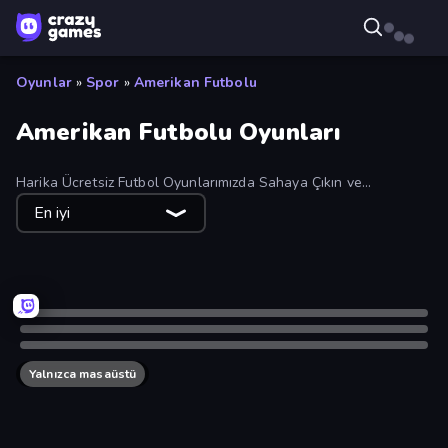
Oyunlar
»
Spor
»
Amerikan Futbolu
Amerikan Futbolu Oyunları
Harika Ücretsiz Futbol Oyunlarımızda Sahaya Çıkın ve
Profesyonel Bir Defans Oyuncusu Olun!
En iyi
Yalnızca masaüstü
Yalnızca masaüstü
Yalnızca masaüstü
Yalnızca masaüstü
Pixel Cup 26