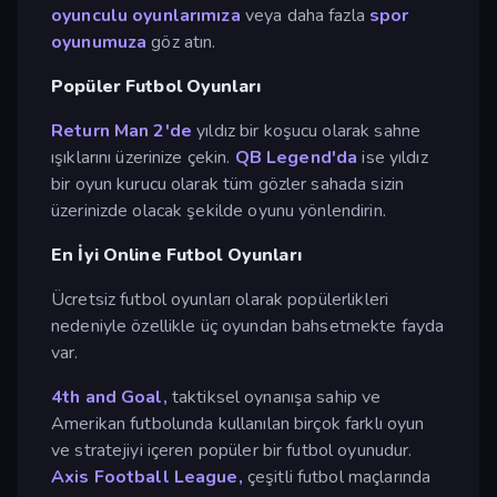
oyunculu oyunlarımıza
veya daha fazla
spor
oyunumuza
göz atın.
Popüler Futbol Oyunları
Return Man 2'de
yıldız bir koşucu olarak sahne
ışıklarını üzerinize çekin.
QB Legend'da
ise yıldız
bir oyun kurucu olarak tüm gözler sahada sizin
üzerinizde olacak şekilde oyunu yönlendirin.
En İyi Online Futbol Oyunları
Ücretsiz futbol oyunları olarak popülerlikleri
nedeniyle özellikle üç oyundan bahsetmekte fayda
var.
4th and Goal,
taktiksel oynanışa sahip ve
Amerikan futbolunda kullanılan birçok farklı oyun
ve stratejiyi içeren popüler bir futbol oyunudur.
Axis Football League,
çeşitli futbol maçlarında