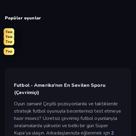
Popüler oyunlar
Top
Top
Top
Top
Futbol - Amerika'nın En Sevilen Sporu
(Çevrimiçi)
Oyun zamanı! Çeşitli pozisyonlarda ve taktiklerde
stratejik futbol oyunuyla becerilerinizi test etmeye
hazır mısınız? Ücretsiz çevrimiçi futbol oyunlarıyla
sıralamalarda yükselin ve belki bir gün Süper
Kupa'ya ulaşın. Arkadaşlarınızla eğlenmek için
2