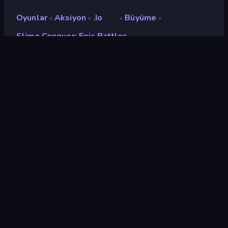
Oyunlar
Aksiyon
.io
Büyüme
»
»
»
»
Slime Conquer: Epic Battles
Slime Conquer: Epic
Battles
Geliştirici
Funtory
Değerlendirme
9,2
(
son 6 aya göre
)
Piyasaya sürülmüş
Aralık 2023
Oyun motoru
Unity 2022
Platformlar
Tarayıcı (masaüstü, mobil,
tablet), CrazyGames
Uygulaması (Android), App
Store (iOS, Android)
Oryantasyon
Portre