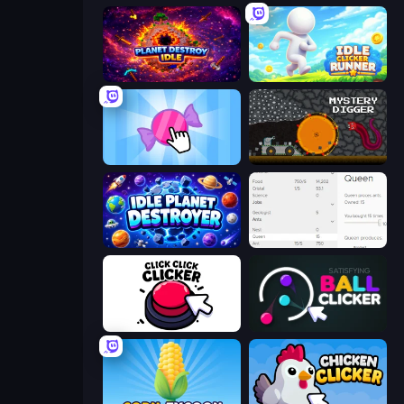
Planet Destroy Idle
Idle Clicker Runner
Candy Clicker 2
Mystery Digger
Idle Planet Destroyer
Idle Ants
Click Click Clicker
Satisfying Ball Clicker