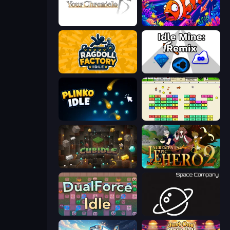
Your Chronicle
Fish Catch Idle
Ragdoll Factory Idle
Idle Mine: Remix
Plinko Idle
Idle Breakout
Cubidle
Incremental Epic Hero 2
DualForce Idle
Space Company