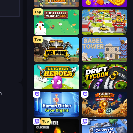
Leek Factory Tycoon
Farm Ring Idle
Top
The MachinEGG
Idle Inventor
Top
Mr. Mine
Babel Tower
Clicker Heroes
Drift Tycoon
n
Human Clicker: Grow Organs
Gear Factory
Top