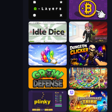
Omega Layers
Money Maker
Idle Dice
Rotcalypse: Idle Incremental
Crystalia Idle Clicker
Dungeon Clicker
Grow Defense
Money Factory: Tycoon Idle Game
Plinky
Evolutionary Tribe