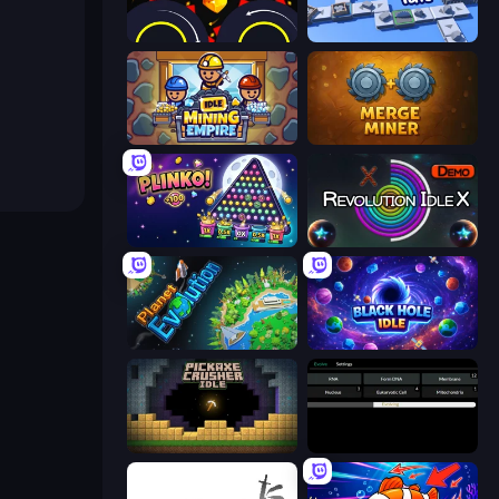
Crusher Clicker
Conveyor Idle
Idle Mining Empire
Merge Miner
PLINKO!
Revolution Idle X
Planet Evolution: Idle Clicker
Black Hole Idle
Pickaxe Crusher Idle
Evolve