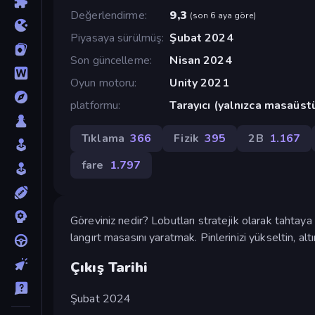
Değerlendirme
9,3
(
son 6 aya göre
)
Piyasaya sürülmüş
Şubat 2024
Son güncelleme
Nisan 2024
Oyun motoru
Unity 2021
platformu
Tarayıcı (yalnızca masaüst
Tıklama
366
Fizik
395
2B
1.167
fare
1.797
Göreviniz nedir? Lobutları stratejik olarak tahtaya 
langırt masasını yaratmak. Pinlerinizi yükseltin, alt
Çıkış Tarihi
Şubat 2024