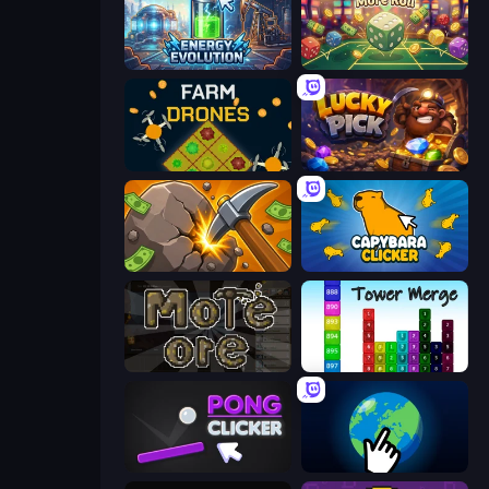
Energy Evolution
Just One More Roll
Farm Drones
Lucky Pick
Mine Clicker
Capybara Clicker
More Ore
Tower Merge
Pong Clicker
Planet Clicker 2