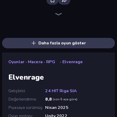
Heroes Assemble
The Cat in Yellow
Magic World
Realm Traveler
Goddess Connect
Arcath Tales
AFK Dungeon: Idle Action RPG
Rise Hero
Dig out of Prison
Divine Clash
Spirit Wars
Legend of Hero
Firestone – Idle Clicker Online RPG
Rumble Heroes
Knight Hero 2 Revenge Idle RPG
Cup Heroes
Gothic Story RPG
Mini Mine
Daha fazla oyun göster
Oyunlar
Macera
RPG
Elvenrage
»
»
»
Elvenrage
Geliştirici
24 HIT Riga SIA
Değerlendirme
8,8
(
son 6 aya göre
)
Piyasaya sürülmüş
Nisan 2025
Oyun motoru
Unity 2022