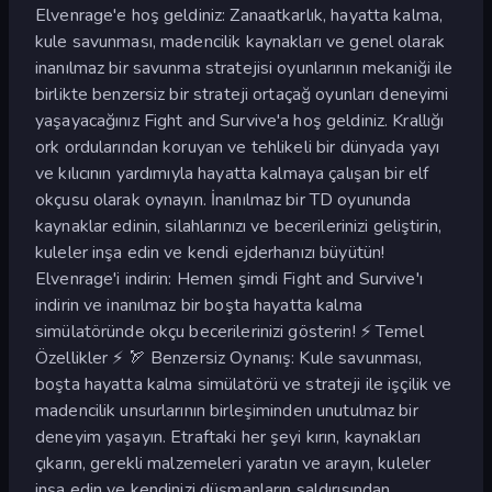
Elvenrage'e hoş geldiniz: Zanaatkarlık, hayatta kalma,
kule savunması, madencilik kaynakları ve genel olarak
inanılmaz bir savunma stratejisi oyunlarının mekaniği ile
birlikte benzersiz bir strateji ortaçağ oyunları deneyimi
yaşayacağınız Fight and Survive'a hoş geldiniz. Krallığı
ork ordularından koruyan ve tehlikeli bir dünyada yayı
ve kılıcının yardımıyla hayatta kalmaya çalışan bir elf
okçusu olarak oynayın. İnanılmaz bir TD oyununda
kaynaklar edinin, silahlarınızı ve becerilerinizi geliştirin,
kuleler inşa edin ve kendi ejderhanızı büyütün!
Elvenrage'i indirin: Hemen şimdi Fight and Survive'ı
indirin ve inanılmaz bir boşta hayatta kalma
simülatöründe okçu becerilerinizi gösterin! ⚡ Temel
Özellikler ⚡ 🏹 Benzersiz Oynanış: Kule savunması,
boşta hayatta kalma simülatörü ve strateji ile işçilik ve
madencilik unsurlarının birleşiminden unutulmaz bir
deneyim yaşayın. Etraftaki her şeyi kırın, kaynakları
çıkarın, gerekli malzemeleri yaratın ve arayın, kuleler
inşa edin ve kendinizi düşmanların saldırısından