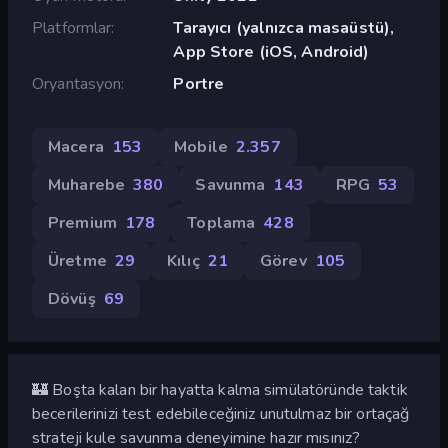
Platformlar
Tarayıcı (yalnızca masaüstü),
App Store (iOS, Android)
Oryantasyon
Portre
Macera
153
Mobile
2.357
Muharebe
380
Savunma
143
RPG
53
Premium
178
Toplama
428
Üretme
29
Kılıç
21
Görev
105
Dövüş
69
🏰 Boşta kalan bir hayatta kalma simülatöründe taktik
becerilerinizi test edebileceğiniz unutulmaz bir ortaçağ
strateji kule savunma deneyimine hazır mısınız?