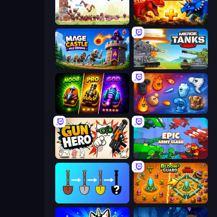
Tower vs Goblins
Jurassic Merge: Dino Evolution
Mage Castle Idle Defense
Merge Master Tanks: Tank Wars
Merge Survival
Elemental Merge
Gun Hero: Cat Survival
Epic Army Clash
Merge Tools - Merge and Dig
BloomGuard