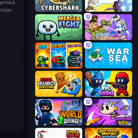
φεντικά.
έλεγχο
CyberShark
Legend Of Fireball
Merge & Fight
Human Leap: Evolution
Pumpkin Defense: Merge Cannon
War Sea
Steal Brainrot Survivors
Evo Gears
World Z Defense - Zombie Defense
Dungeons and Bags