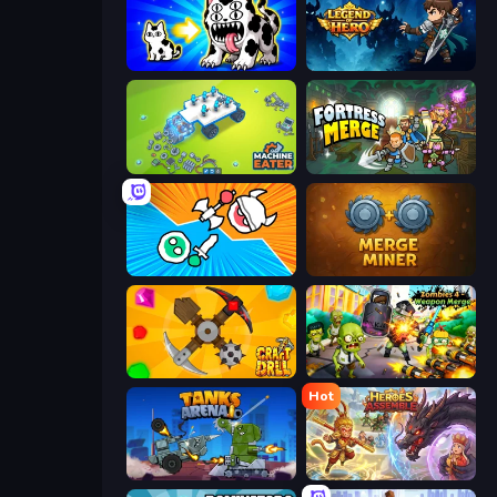
Strange Cats
Legend of Hero
Machine Eater
Fortress Merge
Merge Knights!
Merge Miner
Craft Drill
Zombies 4 Weapon Merge
Hot
Tanks Arena io: Craft & Combat
Heroes Assemble