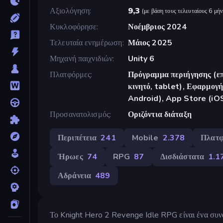
Αξιολόγηση
9,3
(
με βάση τους τελευταίους 6 μήν
Κυκλοφόρησε
Νοέμβριος 2024
Τελευταία ενημέρωση
Μάιος 2025
Μηχανή παιχνιδιών
Unity 6
Πλατφόρμες
Πρόγραμμα περιήγησης (επ
κινητό, tablet), Εφαρμο
Android), App Store (iO
Προσανατολισμός
Οριζόντια διάταξη
Περιπέτεια
241
Mobile
2.378
Πλατ
Ήρωες
74
RPG
87
Δισδιάστατα
1.1
Αδράνεια
489
Το Knight Hero 2 Revenge Idle RPG είναι ένα συν