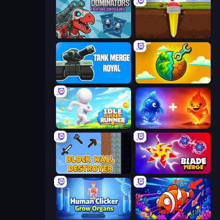
Dominators: Fighting Dinosaurs
Pen Dig
Tank Merge Royal
Land Explorers: Merge & Build
Idle Clicker Runner
Elemental Monsters: Merge
Block Wall Destroyer
Blade Merge
Human Clicker: Grow Organs
Fish Catch Idle