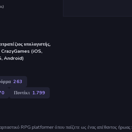
ες
)
ιτραπέζιος υπολογιστής,
γή CrazyGames (iOS,
S, Android)
φόρμα
263
70
Ποντίκι
1.799
αρπαστικό RPG platformer όπου παίζετε ως ένας απέθαντος ήρωας