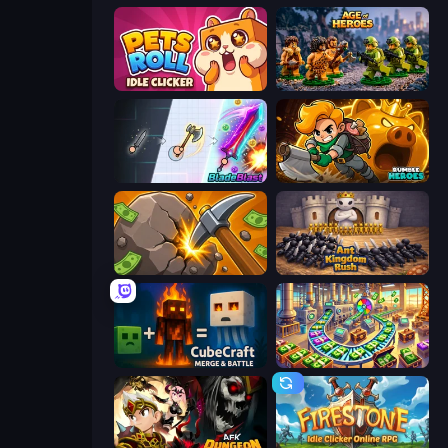
Pets Roll: Idle Clicker
Age of Heroes
BladeBlast.io
Rumble Heroes
Mine Clicker
Ant Kingdom Rush
CubeCraft: Merge & Battle
Money Factory: Tycoon Idle Game