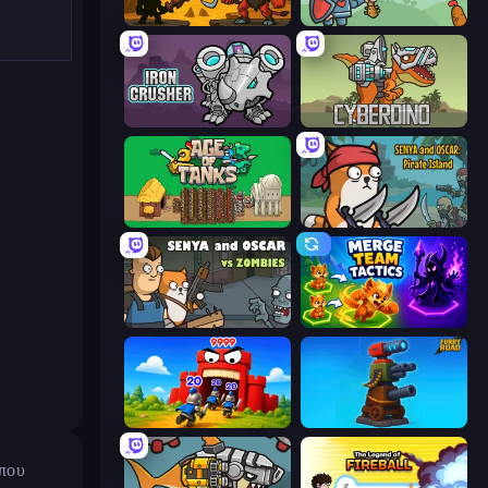
Knight Hero Adventure Idle RPG
Mini Crushers
Iron Crusher
CyberDino: T-Rex vs Robots
Age of Tanks Warriors: TD War
Senya and Oscar: Pirate Island
Senya and Oscar vs Zombies
Merge Team Tactics
TimeWarriors
Furry Road
 που