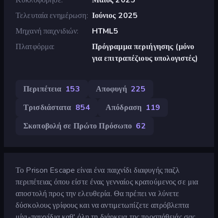
Τελευταία ενημέρωση
Ιούνιος 2025
Μηχανή παιχνιδιών
HTML5
Πλατφόρμα
Πρόγραμμα περιήγησης (μόνο
για επιτραπέζιους υπολογιστές)
Περιπέτεια
153
Αποφυγή
225
Τρισδιάστατα
854
Απόδραση
119
Σκοποβολή σε Πρώτο Πρόσωπο
62
Το Prison Escape είναι ένα παιχνίδι διαφυγής παζλ
περιπέτειας όπου είστε ένας γενναίος κρατούμενος σε μια
αποστολή προς την ελευθερία. Θα πρέπει να λύνετε
δύσκολους γρίφους και να αντιμετωπίζετε απρόβλεπτα
μίνι-παιχνίδια καθ' όλη τη διάρκεια της προσπάθειάς σας