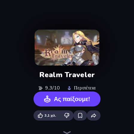
Realm Traveler
9,3/10
Περιπέτεια
Ας παίξουμε!
3,1 χιλ.