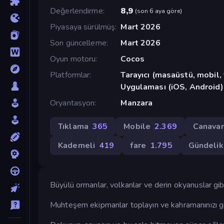
Değerlendirme
8,9
(
son 6 aya göre
)
Piyasaya sürülmüş
Mart 2026
Son güncelleme
Mart 2026
Oyun motoru
Cocos
Platformlar
Tarayıcı (masaüstü, mobil
Uygulaması (iOS, Android)
Oryantasyon
Manzara
Tıklama
365
Mobile
2.369
Canavar
Kademeli
419
fare
1.795
Gündelik
Büyülü ormanlar, volkanlar ve derin okyanuslar gib
Muhteşem ekipmanlar toplayın ve kahramanınızı gel