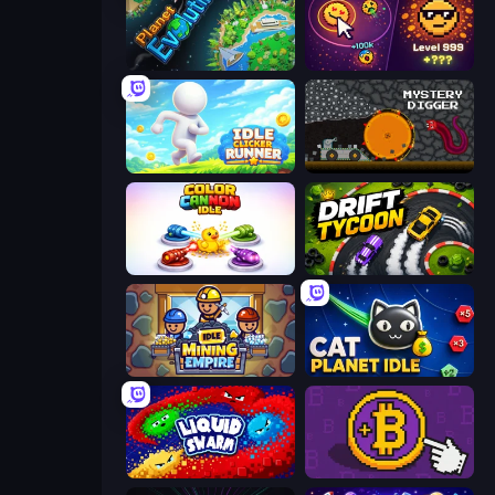
Planet Evolution: Idle Clicker
Dominate All Shapes
Idle Clicker Runner
Mystery Digger
Color Cannon Idle
Drift Tycoon
Idle Mining Empire
Cat Planet Idle
Liquid Swarm
Money Maker