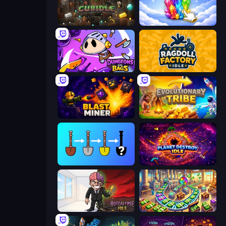
Cubidle
Crystalia Idle Clicker
Dungeons and Bags
Ragdoll Factory Idle
Blast Miner
Evolutionary Tribe
Merge Tools - Merge and Dig
Planet Destroy Idle
Rotcalypse: Idle Incremental
Money Factory: Tycoon Idle Game