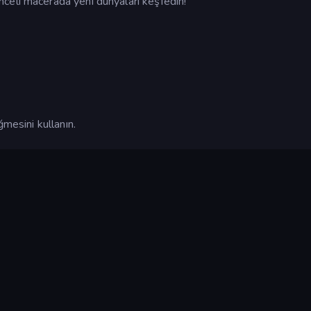
celi macerada yeni dünyaları keşfedin!
ğmesini kullanın.