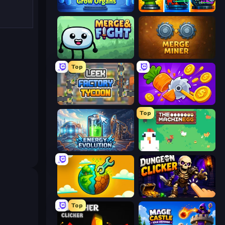
Human Clicker: Grow Organs
Pumpkin Defense: Merge Cannon
Merge & Fight
Merge Miner
Top
Leek Factory Tycoon
Farm Ring Idle
Top
Energy Evolution
The MachinEGG
Land Explorers: Merge & Build
Dungeon Clicker
Top