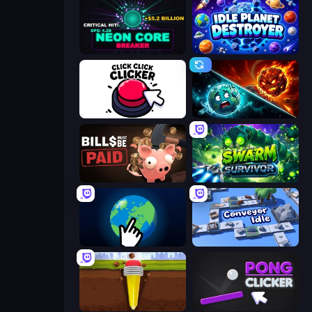
Neon Core Breaker
Idle Planet Destroyer
Click Click Clicker
PlanetCrush 2
Bills Must Be Paid
Swarm Survivor
Planet Clicker 2
Conveyor Idle
Pen Dig
Pong Clicker