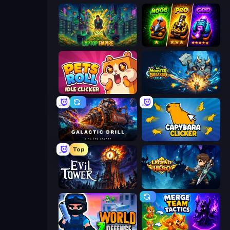
Laptop Empire
Merge Survival
Pets Roll: Idle Clicker
Monster Breaker Idle
Galactic Drill
Capybara Clicker
Top
Evil Tower
Legend of Hero