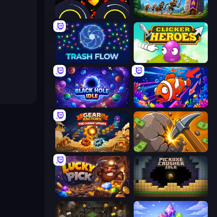
Crusher Clicker
Mage Castle Idle Defense
Trash Flow
Clicker Heroes
Black Hole Idle
Fish Catch Idle
Gear Factory
Mine Clicker
Lucky Pick
Pickaxe Crusher Idle