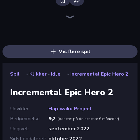
The MachinEGG
Farm Ring Idle
Capybara Clicker
Idle Mining Empire
Human Clicker: Grow Organs
Block Wall Destroyer
Gear Factory
Conveyor Idle
Crusher Clicker
Planet Clicker 2
Babel Tower
Italian Brainrot Clicker Game
Revolution Idle X
BitCoiner
Black Hole Idle
Candy Clicker 2
Gun Bounce Idle
Mine Clicker
Vis flere spil
Spil
Klikker
Idle
Incremental Epic Hero 2
»
»
»
Incremental Epic Hero 2
Udvikler
Hapiwaku Project
Bedømmelse
9,2
(
baseret på de seneste 6 måneder
)
Udgivet
september 2022
Sidst opdateret
oktober 2022