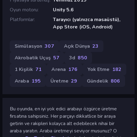
Oyun motoru
Unity 5.6
Platformlar
Tarayıcı (yalnızca masaüstü),
App Store (iOS, Android)
Simülasyon
307
Açık Dünya
23
Akrobatik Uçuş
57
3d
850
1 Kişilik
71
Arena
176
Yok Etme
182
Araba
195
Üretme
29
Gündelik
806
Bu oyunda, en iyi yok edici arabayı özgürce üretme
fırsatına sahipsiniz. Her parçayı dikkatlice bir araya
getirin ve rakipleri kolayca alt edebilecek nihai bir
araba yaratın. Araba üretmeyi seviyor musunuz? O