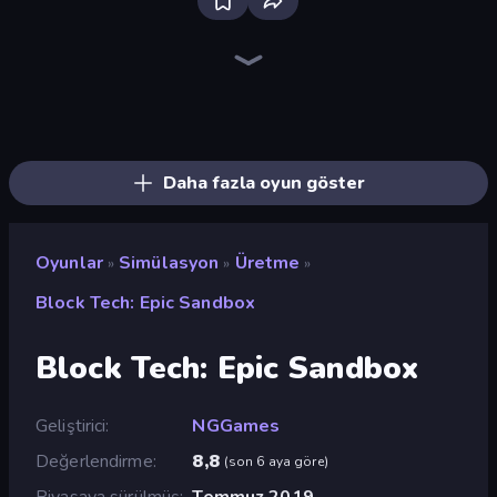
Grow A Garden | Growden.io
Bus Simulator: EVO
Driving School Simulator
Hedgies
Obby Tycoon Build the City
Bad Cat Prankster
Hotel Rush: Merge Story
Idle Billionaire Tycoon
Gym Boss
Empire City
Fish It Now
Hypermarket 3D
Life Simulator: Road to Riches
Sandbox: Particle World
High School Teacher Simulator
Mother Life Simulator: Prank
Trading Card Store Simulator
Shop Master 3D
Daha fazla oyun göster
Oyunlar
Simülasyon
Üretme
»
»
»
Block Tech: Epic Sandbox
Block Tech: Epic Sandbox
Geliştirici
NGGames
Değerlendirme
8,8
(
son 6 aya göre
)
Piyasaya sürülmüş
Temmuz 2019