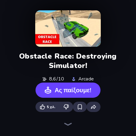
Obstacle Race: Destroying
Simulator!
8,6/10
Arcade
Ας παίξουμε!
5 χιλ.