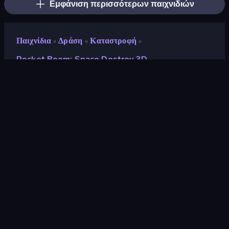
Εμφάνιση περισσότερων παιχνιδιών
Παιχνίδια
Δράση
Καταστροφή
»
»
»
Rocket Boom: Space Destroy 3D
Rocket Boom: Space
Destroy 3D
Προγραμματιστής
4U Games
Αξιολόγηση
9,2
(
με βάση τους τελευταίους 6 μήνες
)
Κυκλοφόρησε
Νοέμβριος 2023
Τελευταία ενημέρωση
Νοέμβριος 2023
Μηχανή παιχνιδιών
Unity 2021
Πλατφόρμες
Πρόγραμμα περιήγησης
(επιτραπέζιος υπολογιστής,