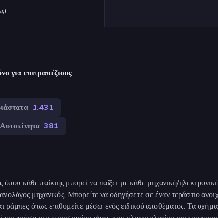
ες
)
νο για επιτραπέζιους
διάστατα
1.431
Αυτοκίνητα
381
ας όπου κάθε παίκτης μπορεί να παίξει με κάθε μηχανική/ηλεκτρονικ
ανολόγος μηχανικός. Μπορείτε να οδηγήσετε σε έναν τεράστιο ανοι
αι ράμπες όπως επιθυμείτε μέσω ενός ειδικού αποθέματος. Τα οχήματ
ί για χρήση του χειριστηρίου xbox, του πληκτρολογίου και του ποντι