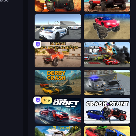
Offroad Life 3D
Offroad Masters Challenge
Crazy Stunt Cars Multiplayer
Monster Cars: Ultimate Simulator
Ultimate Truck Driving Simulator 2020
Demolition Derby 2
Derby Crash
RCC City Racing
Top
Xtreme DRIFT Racing
Crash & Stunt