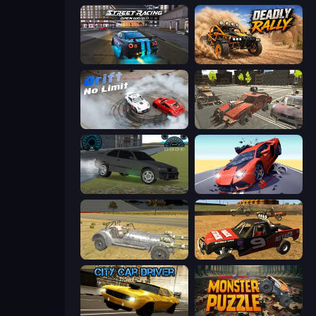
Street Racing: Open World
Deadly Rally
Drift No Limit
Battle Cars 3D
Drift Runner 3D
Hyper Cars Ramp Crash
Clashed Metal Drifting Wars
Offroad Dirt Racing 3D