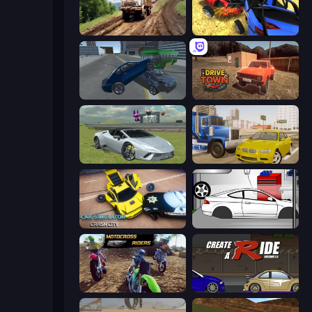
Hill Travel 3D
Car Crash Simulator Royale
Offroader V6
DriveTown
Sports Cars Driver
Crazy Car Stunts
Car Simulator: Crash City
Drag Racer V2
MotoCross Riders
Create-A-Ride