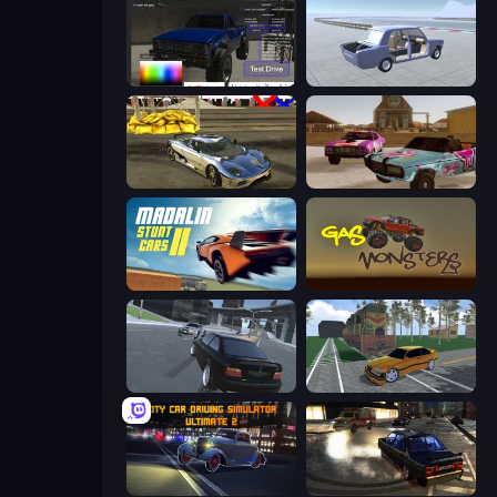
Car Inspector: Truck
Car Tuning Simulator
Crazy Car Stunts 3D
Village Car Stunts
Madalin Stunt Cars 2
Gas Monsters
Transporter Hot Pursuit
Obby: Car Crash Sandbox
City Car Driving Simulator: Ultimate 2
City Classic Car Driving: 131