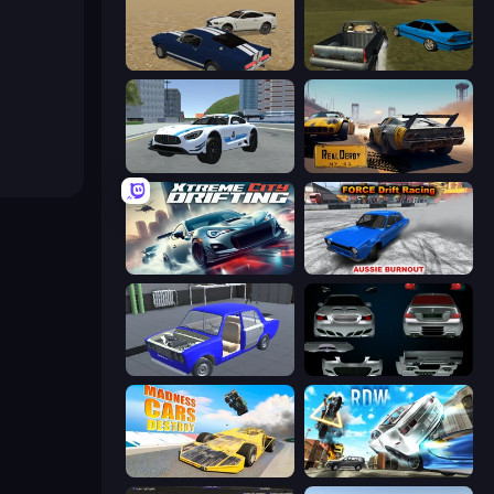
Crazy Stunt Cars
RCC Stunt Cars
Crazy Stunt Cars 2
RealDerby - Crash Day
Xtreme City Drifting
Force Drift Racing: Aussie Burnout
Taz Mechanic Simulator
Decorate My BMW M5
Madness Cars Destroy
Real Drift World