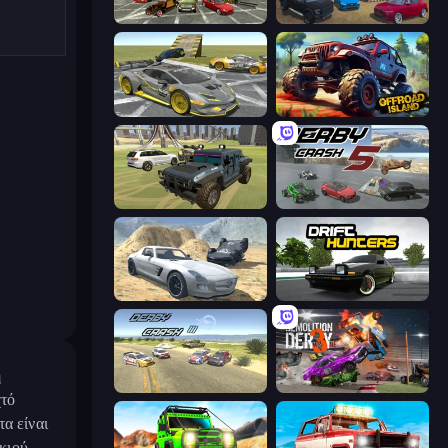
Evolution Factor
Derby Crash 4
Wrong Way
Offroad Island
4x4 Offroader
Derby Crash 5
Derby Crash 2
Drift Hunters
ή
Derby Crash 3
Demolition Derby 3
χτό
α είναι
κιού.