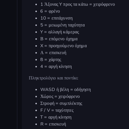
1 Άξονας Y προς τα κάτω = χειρόφρενο
6 = φρένο
10 = επιτάχυνση
5 = μειωμένη ταχύτητα
Y = αλλαγή κάμερας
Β = επόμενο όχημα
X = προηγούμενο όχημα
Α = επισκευή
8 = χάρτης
4 = αργή κίνηση
Πληκτρολόγιο και ποντίκι:
WASD ή βέλη = οδήγηση
Χώρος = χειρόφρενο
Στροφή = συμπλέκτης
F / V = ταχύτητες
T = αργή κίνηση
R = επισκευή