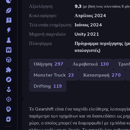
Αξιολόγηση
9,3
(
με βάση τους τελευταίους 6 μήν
Κυκλοφόρησε
Απρίλιος 2024
Τελευταία ενημέρωση
Ιούνιος 2024
Μηχανή παιχνιδιών
Unity 2021
Πλατφόρμα
Πρόγραμμα περιήγησης (μό
υπολογιστές)
Οδήγηση
297
Ακροβατικά
130
Τρισ
Monster Truck
23
Καταστροφή
270
Drifting
119
Το Gearshift είναι ένα παιχνίδι ελεύθερης λειτουργί
παράμετρο των οχημάτων και να διασκεδάσει ως μηχ
χώρο, ο οποίος μπορεί να διαμορφωθεί με εμπόδια κ
πλήρως ευάλωτα σε ζημιές. Το παιχνίδι έχει ρυθμιστε