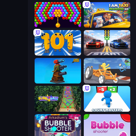
Bubble Story
I Am Taxi Prankster Sim
Numbers Arena
Street Racer 2
Furry Road
Draw Crash Race
Bubble Fall
Count Masters: Stickman Games