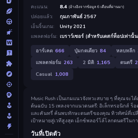
คะแนน
8.4
(
อ้างอิงจากข้อมูล 6 เดือนที่ผ่านมา
)
ปล่อยแล้ว
กุมภาพันธ์ 2567
เอ็นจิ้นเกม
Unity 2021
แพลตฟอร์ม
เบราว์เซอร์ (สำหรับเดสก์ท็อปเท่านั้น
อาร์เคด
666
ปุ่มกดเดียว
84
หลบหลีก
แพลตฟอร์ม
263
2 มิติ
1,165
ดนตรี
Casual
1,008
Music Rush เป็นเกมแนวจังหวะสบาย ๆ ที่คุณจะได้
ต้นฉบับ 15 เพลงจากแนวดนตรี: อิเล็กทรอนิกส์ ร็อค
และคันทรี่ ค้นพบทักษะดนตรีของคุณ ทิวทัศน์ที่
เป้าหมายสู่เวทีสูงสุด เอ็กซ์พลอร์โล์โลกดนตรีในการ
วันที่เปิดตัว