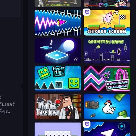
Ragdoll Archers
Friday Night Funkin'
Wave Dash: Geometry Arrow
Chicken Scream
Tile Jumper 3D
Geometry Game
Hyper Cube Challenge
Hyper Wave Challenge
ง
ันเจอร์
ี่คุณ
Mafia Takedown
Honk