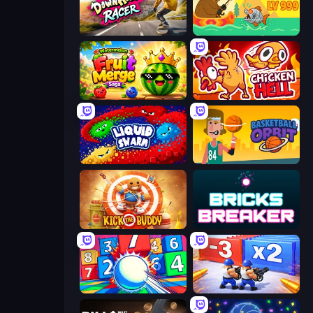
Downhill Racer
Fish Orbit
Watermelon Fruit Merge Saga
Chicken Hell
Liquid Swarm
Basketball Orbit
Kick the Buddy
Bricks Breaker
Entropy
Battle Brigade