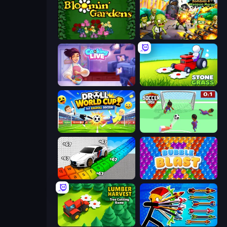
Blooming Gardens
Zombies 4 Weapon Merge
Cooking Live
Stone Grass: Mowing Simulator
Droll World Cup
Soccer Dash
Obby: Supercar Race on Keyboard
Bubble Blast
Lumber Harvest: Tree Cutting Game
Archer Ragdoll Masters