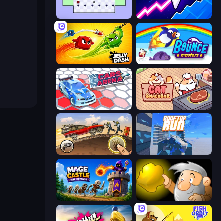
World's Hardest Game
Space Waves
Jelly Dash
Bouncemasters
Cars Arena
Cat Snack Bar
Earn to Die: Zombie Ride
Rooftop Run
Mage Castle Idle Defense
Gold Miner