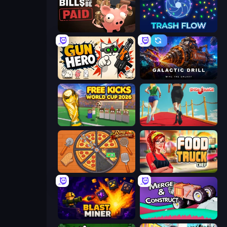
Bills Must Be Paid
Trash Flow
Gun Hero: Cat Survival
Galactic Drill
Free Kicks World Cup 2026
Shoe Race
Ring Restaurant
Food Truck Chef™: A Fun Cooking Game
Blast Miner
Merge & Construct