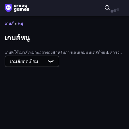
เกมส์
»
หนู
เกมส์หนู
เกมที่ใช้เมาส์เหมาะอย่างยิ่งสำหรับการเล่นเกมบนเดสก์ท็อป: สำรวจ
เกมที่ออกแบบมาเพื่อเล่นด้วยเมาส์โดยเฉพาะ ซึ่งมอบการควบคุม
เกมส์ยอดเยี่ยม
ที่ราบรื่นและใช้งานง่าย
Drop Animal Party
Farming Tycoon 3D
Popcorn Chef 2
Merge Mine: Mobs Attack!
Commit Battery 2
Money Factory
Jigsaw Fantasy
Chakram Master
Flying Road
Royal Square
Draw Bridge Puzzle
WODR
The Flowers Merge and Sell Bouquets
Pinball Idle
MergeMine Idle
Bloons Player Pack 1
Medieval Escape
MineMerge
Monster Doll and Me
Draw Defense
Find Brainrot
10x10! Arabian Nights
Switch Wheel: Race Master
Word Shift
Merge Galaxy
Ram Cars
Merge Blocks 3D
Robots Backpack
Battalion Commander 2
Money Tree 2: Cash Grow Game
Raid Heroes: Dark Side
Idle Sand Castle
The Garbaggio Hotel
Spring Tiles Matching
Sticker Forge
WarLink: Crown & Clash