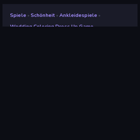
Spiele
Schönheit
Ankleidespiele
»
»
»
Wedding Coloring Dress Up Game
Wedding Coloring Dress
Up Game
Entwickler
ARPAPLUS
Bewertung
8,9
(
basierend auf den letzten 6 Monaten
)
Veröffentlicht
März 2024
Spiel-Engine
Unity 2022
Plattformen
Browser (Desktop, Mobilgerät,
Tablet), CrazyGames App (iOS,
Android), App Store (iOS, Android)
Orientierung
Porträt