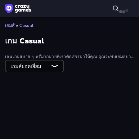
เกมส์
»
Casual
เกม Casual
เล่นเกมสบาย ๆ ฟรีมากมายที่เราคัดสรรมาให้คุณ คุณจะพบเกมสบาย
ๆ มากมาย ตั้งแต่เกมไฮเปอร์แคชชวลไปจนถึงเกมไฮบริดแคชชวล
เกมส์ยอดเยี่ยม
Poke the Presidents
Fishing.io
Word Search
Gas Station Simulator
Bird Dash
Word Play
That's My Recipe
Gravity Crowd
Planet Plummet
Slope Car
Art of Alchemy: Merge Elements
Fabby Golf!
ZooCraft
Merge Miner
Helix Snake
Top Pizza
Big Shark
Cooking Festival
Drop Animal Party
Merge Mine: Mobs Attack!
Bubble Trouble
Chakram Master
The Flowers Merge and Sell Bouquets
Pizza Challenge
Draw Defense
Tap 'n Cut
Cuttie Pet Shop
Switch Wheel: Race Master
Merge Galaxy
Yarnglen
Fix The Hoof
Robots Backpack
Office Brawl - Room Smash
Paper Boy Race: Running Game
Castle Keeper
Muscle Shift