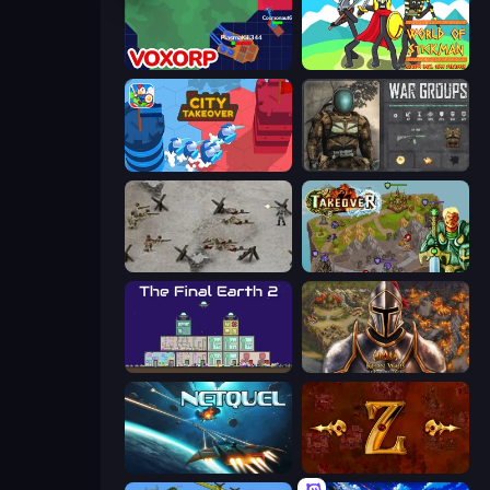
Voxorp
World of Stickman Classic RTS
City Takeover
War Groups
Warfare 1944
Takeover
The Final Earth 2
Khan Wars
Netquel
Tzared