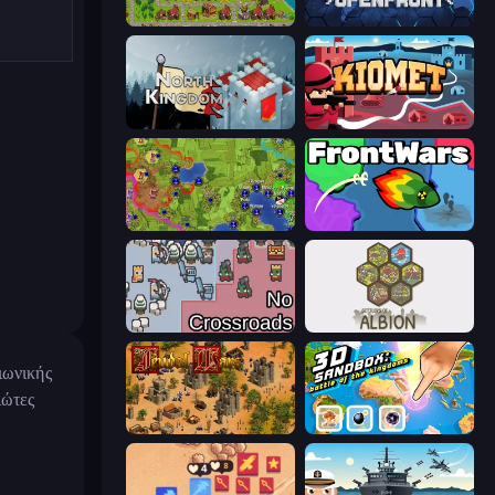
City Idle
Openfront
North Kingdom: Siege Castle
Kiomet
Hex Empire
FrontWars.io
No Crossroads
Settlers of Albion
ιωνικής
ιώτες
Feudal Wars
3D Sandbox: Battle of the Kingdoms