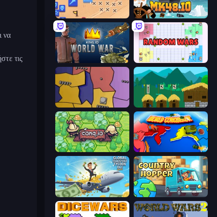
Winter Falling: Price of Life
Mk48.io
ι να
στε τις
King.io World War
Random Wars
Compact Conflict
A Castle for Trolls
Conq.io
World Conqueror
Global Transport Tycoon Idle
Country Hopper