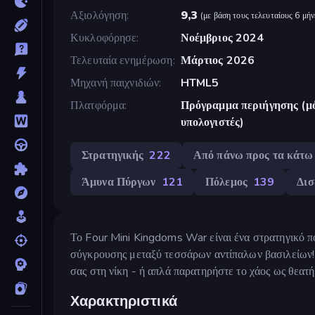
Αξιολόγηση
9,3
(
με βάση τους τελευταίους 6 μήν
Κυκλοφόρησε
Νοέμβριος 2024
Τελευταία ενημέρωση
Μάρτιος 2026
Μηχανή παιχνιδιών
HTML5
Πλατφόρμα
Πρόγραμμα περιήγησης (μό
υπολογιστές)
Στρατηγικής
222
Από πάνω προς τα κάτω
Άμυνα Πύργων
121
Πόλεμος
139
Δισ
Το Four Mini Kingdoms War είναι ένα στρατηγικό πο
σύγκρουσης μεταξύ τεσσάρων αντίπαλων βασιλείων! 
σας στη νίκη - ή απλά παρατηρήστε το χάος ως θεατή
Χαρακτηριστικά