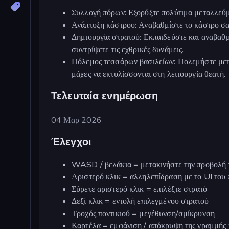
Συλλογή πόρων: Εξορύξτε πολύτιμα μεταλλεύμα
Ανάπτυξη κάστρου: Αναβαθμίστε το κάστρο σας 
Δημιουργία στρατού: Εκπαιδεύστε και αναβαθμ
συντρίψετε τις εχθρικές δυνάμεις.
Πόλεμος τεσσάρων βασιλείων: Πολεμήστε μετ
μάχες να εκτυλίσσονται στη λειτουργία θεατή.
Τελευταία ενημέρωση
04 Μαρ 2026
Έλεγχοι
WASD / βελάκια = μετακινήστε την προβολή 
Αριστερό κλικ = αλληλεπίδραση με το UI του 
Σύρετε αριστερό κλικ = επιλέξτε στρατό
Δεξί κλικ = εντολή επιλεγμένου στρατού
Τροχός ποντικιού = μεγέθυνση/σμίκρυνση
Καρτέλα = εμφάνιση / απόκρυψη της γραμμής 