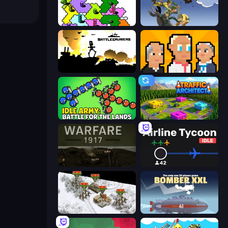
Dice Wars
World Wars 2
Battlecruisers
President Simulator
Idle Army: Battle for the Lands
Traffic Architect
Warfare 1917
Airline Tycoon Idle
1941 Frozen Front
Bomber XXL