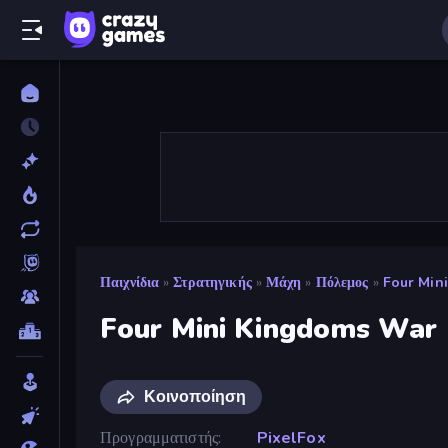
Παιχνίδια
»
Στρατηγικής
»
Μάχη
»
Πόλεμος
»
Four Min
Four Mini Kingdoms War
Κοινοποίηση
Προγραμματιστής
PixelFox