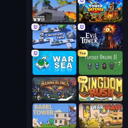
Stickman WW2
Tower Defense
Conveyor Idle
Evil Tower
Top
War Sea
Fantasy Online 2
Top
Bannerlings
Kingdom Rush
Babel Tower
War State IO: Conquer Battles