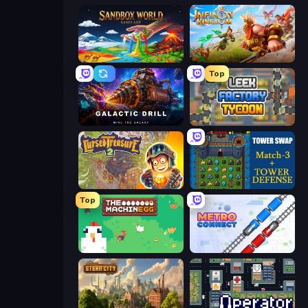
Sandbox World: Sand Art
Infinity Kingdom
Top
Galactic Drill
Leek Factory Tycoon
Cursed Treasure 2
Tower Swap
Top
The MachinEGG
Metro Connect