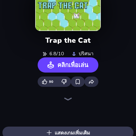
Trap the Cat
6.8/10
ปริศนา
คลิกเพื่อเล่น
90
Piece of Cake: Merge and Bake
Piles of Mahjong
Skydom
Screw Out: Bolts and Nuts
Arrow Escape
Square Punki Long Hand
Alchemy: Merge Elements
Elemental Monsters: Merge
Knock Your Mind
The Visitor
Gomu Goman
Jigpic Solitaire
Yarn Fever! Unravel Puzzle
Pixel Blast
Mergest Kingdom
Numicolor
Skydom: Reforged
Cut the Rope
แสดงเกมเพิ่มเติม