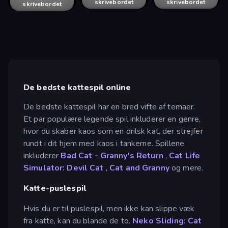
skrivebordet
skrivebordet
skrivebordet
skrivebordet
skrivebordet
skrivebordet
skrivebordet
De bedste kattespil online
De bedste kattespil har en bred vifte af temaer.
Et par populære legende spil inkluderer en genre,
hvor du skaber kaos som en drilsk kat, der strejfer
rundt i dit hjem med kaos i tankerne. Spillene
inkluderer
Bad Cat - Granny's Return
,
Cat Life
Simulator: Devil Cat
,
Cat and Granny
og mere.
Katte-puslespil
Hvis du er til puslespil, men ikke kan slippe væk
fra katte, kan du blande de to.
Neko Sliding: Cat