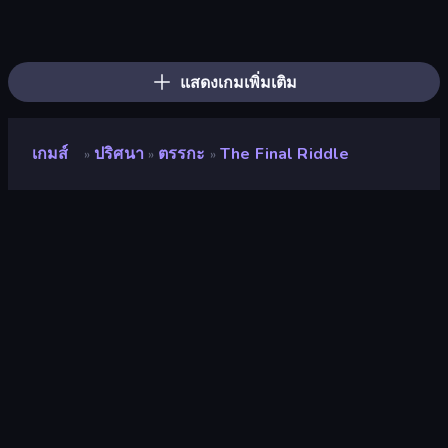
Skydom
Piles of Mahjong
Screw Out: Bolts and Nuts
Arrow Escape
Skydom: Reforged
Piece of Cake: Merge and Bake
Block Blaster
Wood Block Journey
Yarn Fever! Unravel Puzzle
Match Arena
TenTrix
Color Water Sort 3D
Merge Fruits
Pixel Blast
Hexa Sort
Mahjongg Solitaire
2048 Merge Blocks
Tasty Match: Mahjong Pairs
แสดงเกมเพิ่มเติม
เกมส์
ปริศนา
ตรรกะ
The Final Riddle
»
»
»
The Final Riddle
นักพัฒนา
TuuT
คะแนน
7.1
(
อ้างอิงจากข้อมูล 6 เดือนที่ผ่านมา
)
ปล่อยแล้ว
สิงหาคม 2567
อัพเดทล่าสุด
สิงหาคม 2567
เอ็นจิ้นเกม
Unity 2022
แพลตฟอร์ม
เบราว์เซอร์ (เดสก์ท็อป มือถือ แท็บเล็ต),