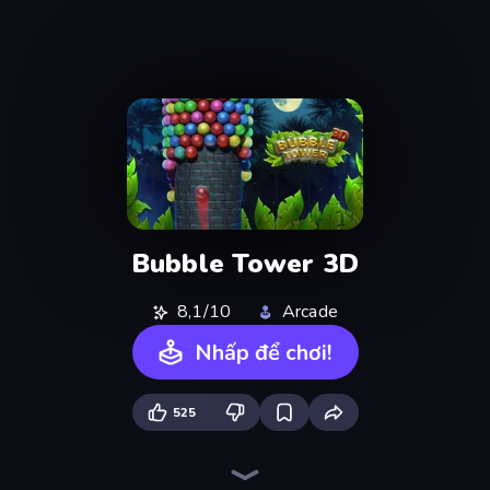
Bubble Tower 3D
8,1/10
Arcade
Nhấp để chơi!
525