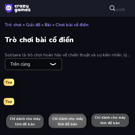
Trò chơi
»
Giải đố
»
Bài
»
Chơi bài cổ điển
Trò chơi bài cổ điển
Solitaire là trò chơi hoàn hảo về chiến thuật và sự kiên nhẫn, lý
tưởng cho những lúc đi làm vào sáng sớm hoặc thư giãn cuối
Trên cùng
ngày. Chơi miễn phí và giải trí!
Top
Top
Magic Towers Solitaire
Social Solitaire
Daily Solitaire Challenge
Solitaire: The Great Journey
Algerian Solitaire
Solitaire Reverse
Emerland Solitaire Endless Journey
Emily's Hotel Solitaire
Golf Solitaire
Tri Peaks Social
Merge Royal
Spooky Tripeaks
Classic Solitaire
Chỉ dành cho máy
Pyramid Solitaire Ancient Egypt
Chỉ dành cho máy
Solitaire Crime Stories
Chỉ dành cho máy
Emerland Solitaire Card Game
Solitaire TriPeaks
Chỉ dành cho máy
tính để bàn
tính để bàn
tính để bàn
tính để bàn