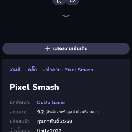
Bloxd.io
Ragdoll Archers
EvoWars.io
Piece of Cake: Merge and Bake
Veck.io
Racing Limits
Traffic Rider
Mahjongg Solitaire
Screw Out: Bolts and Nuts
Words of Wonders
Piles of Mahjong
Designville: Merge & Design
Miniblox
Space Waves
Stickman Clash
SkillWarz
Fortzone Battle Royale
Arrow Escape
แสดงเกมเพิ่มเติม
เกมส์
คลิ๊ก
ทำลาย
Pixel Smash
»
»
»
Pixel Smash
นักพัฒนา
DoDo Game
คะแนน
9.2
(
อ้างอิงจากข้อมูล 6 เดือนที่ผ่านมา
)
ปล่อยแล้ว
กุมภาพันธ์ 2568
เอ็นจิ้นเกม
Unity 2022