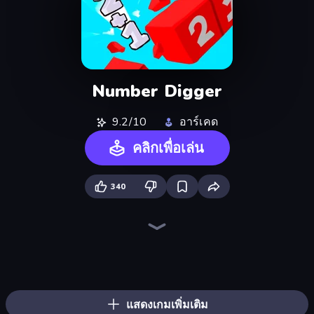
Number Digger
9.2/10
อาร์เคด
คลิกเพื่อเล่น
340
Numbers Arena
Cubes 2048.io
Holey.io Battle Royale
Tall.io
Ragdoll Archers
Noob Snake 2048
Helix Snake
Qube 2048
Gold Rush Arena
Hexanaut.io
Giant Rush!
Hungry Ocean: Eat, Feed and Grow Fish
Gulper.io
Snake Clash.io
Merge & Dig!
Bubble Blast
Merge Tools - Merge and Dig
Mage Castle Idle Defense
แสดงเกมเพิ่มเติม