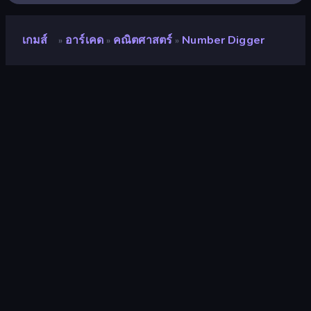
เกมส์
อาร์เคด
คณิตศาสตร์
Number Digger
»
»
»
Number Digger
นักพัฒนา
Diya Games
คะแนน
9.2
(
อ้างอิงจากข้อมูล 6 เดือนที่ผ่านมา
)
ปล่อยแล้ว
เมษายน 2567
อัพเดทล่าสุด
เมษายน 2567
เอ็นจิ้นเกม
Unity 2022
แพลตฟอร์ม
เบราว์เซอร์ (เดสก์ท็อป มือถือ แท็บเล็ต),
แอป CrazyGames (Android)
ปฐมนิเทศ
ภาพเหมือน
อาร์เคด
526
Mobile
2,353
ทำลาย
182