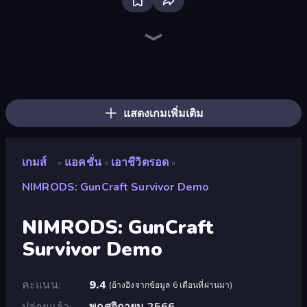
Throw a Lucky Block
Brainrot Arena Online
Stickman Rebirth
Stickman Archer: The Wizard Hero
Fortzone Battle Royale
Mr. Dude: Online Multiverse Challenge
Ultimate Evolution
Dye Hard
Zombie Drive Survivor
Obby World: Squid Escape
Stickman Clash
Lucky Brainrot Blocks Online
War the Knights
Obby: Dig Brainrots
Steal Beanstalk for Brainrots
Save Memerots: Acid Lava lake
Escape Cave For Brainrot
Plants vs Brain Zombies
แสดงเกมเพิ่มเติม
เกมส์
แอคชั่น
เอาชีวิตรอด
»
»
»
NIMRODS: GunCraft Survivor Demo
NIMRODS: GunCraft
Survivor Demo
คะแนน
9.4
(
อ้างอิงจากข้อมูล 6 เดือนที่ผ่านมา
)
ปล่อยแล้ว
พฤศจิกายน 2566