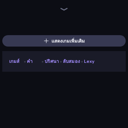
Words of Wonders
Wordmeister
Word Wipe
Associations - Word Connect
Word Scramble
Crossword
Card Solitaire: Word Game
Word Shift
Word Duel
Pop-a-Word
Wordler
Wording
Word Scramble - Family Tales
Kitty Scramble: Word Stacks
Categories
Word Finder
Crossword Connect
Word Swipe
แสดงเกมเพิ่มเติม
เกมส์
คำ
ปริศนา
ลับสมอง
Lexy
»
»
»
»
Lexy
นักพัฒนา
Lamplighter Games
คะแนน
7.5
(
อ้างอิงจากข้อมูล 6 เดือนที่ผ่านมา
)
ปล่อยแล้ว
กันยายน 2566
เอ็นจิ้นเกม
Externally hosted (iframe)